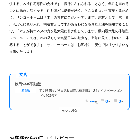
供する、木造住宅専門の会社です。流行に左右されることなく、年月を重ねる
ごとに味わい深くなる、住むほどに愛着が湧く、そんな住まいを実現するため
に、サンコーホームは「木」の素材にこだわっています。建材として「木」を
ふんだんに取り入れ、構造材として木があらわになる真壁工法を採用すること
で、「木」が持つ本来の力を最大限に引き出しています。県内最大級の体験型
ショールームでは、木の温もりや真壁工法の魅力を、実際に見て、触れて、体
感することができます。サンコーホームは、お客様に、安心で快適な住まいを
提供いたします。
支店
秋田S&K不動産
〒010-0973 秋田県秋田市八橋本町3-13-17 イノベーション
所在地
ビル102号室
---
0
0
点
件
件
もっと見る
お客様からの口コミレビュー