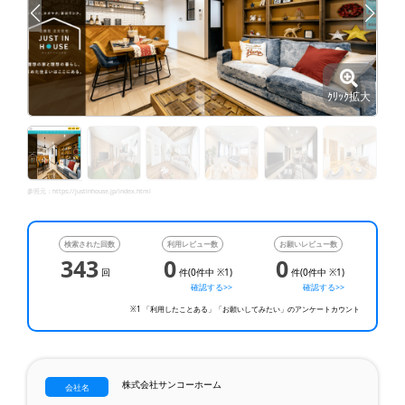
ｸﾘｯｸ拡大
参照元：
https://justinhouse.jp/index.html
検索された回数
利用レビュー数
お願いレビュー数
343
0
0
回
件(0件中 ※1)
件(0件中 ※1)
確認する>>
確認する>>
※1 「利用したことある」「お願いしてみたい」のアンケートカウント
株式会社サンコーホーム
会社名