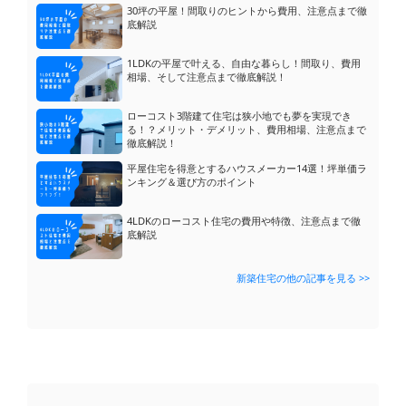
30坪の平屋！間取りのヒントから費用、注意点まで徹
底解説
1LDKの平屋で叶える、自由な暮らし！間取り、費用
相場、そして注意点まで徹底解説！
ローコスト3階建て住宅は狭小地でも夢を実現でき
る！？メリット・デメリット、費用相場、注意点まで
徹底解説！
平屋住宅を得意とするハウスメーカー14選！坪単価ラ
ンキング＆選び方のポイント
駐車場のコンクリートにカーポート屋根を後...
質問
4LDKのローコスト住宅の費用や特徴、注意点まで徹
底解説
築40年の家の外構リフォーム、ブロック塀...
質問
古くなったブロック塀を、そのまま活かして...
質問
新築住宅の他の記事を見る >>
鉄骨のガレージの上に1LDK トイレ バ...
質問
ゲリラ豪雨の時に限り床下から水が滲み出て...
質問
ガスコンロのこびり付いた焦げが取れません...
質問
マンションの窓の交換はできないのでしょう...
質問
分譲マンションンのクロス張替えについて教...
質問
ウッドデッキの目隠しフェンス、子供のため...
質問