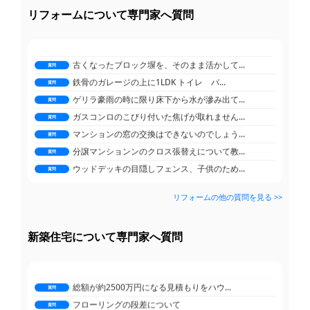
鉄製のフェンスをアルミ製のフェンスに交換...
リフォームについて専門家へ質問
質問
駐車場のコンクリートにカーポート屋根を後...
質問
築40年の家の外構リフォーム、ブロック塀...
質問
古くなったブロック塀を、そのまま活かして...
質問
鉄骨のガレージの上に1LDK トイレ バ...
質問
ゲリラ豪雨の時に限り床下から水が滲み出て...
質問
ガスコンロのこびり付いた焦げが取れません...
質問
マンションの窓の交換はできないのでしょう...
質問
分譲マンションンのクロス張替えについて教...
質問
ウッドデッキの目隠しフェンス、子供のため...
質問
鉄製のフェンスをアルミ製のフェンスに交換...
質問
リフォームの他の質問を見る >>
フローリングの段差について
駐車場のコンクリートにカーポート屋根を後...
質問
質問
新築の外構工事をハウスメーカーか業者か検...
築40年の家の外構リフォーム、ブロック塀...
質問
質問
総額が約2500万円になる見積もりをハウ...
新築住宅について専門家へ質問
古くなったブロック塀を、そのまま活かして...
質問
質問
フローリングの段差について
鉄骨のガレージの上に1LDK トイレ バ...
質問
質問
新築の外構工事をハウスメーカーか業者か検...
ゲリラ豪雨の時に限り床下から水が滲み出て...
質問
質問
総額が約2500万円になる見積もりをハウ...
ガスコンロのこびり付いた焦げが取れません...
質問
質問
フローリングの段差について
マンションの窓の交換はできないのでしょう...
質問
質問