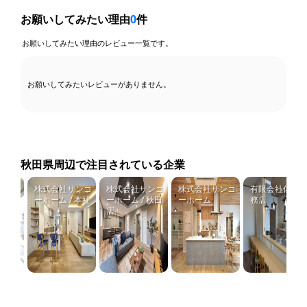
お願いしてみたい理由
0
件
お願いしてみたい理由のレビュー一覧です。
お願いしてみたいレビューがありません。
秋田県周辺で注目されている企業
高健工
株式会社サンコ
株式会社サンコ
株式会社サンコ
有限会社佐藤工
ーホーム / 本社
ーホーム / 秋田
ーホーム
務店
店