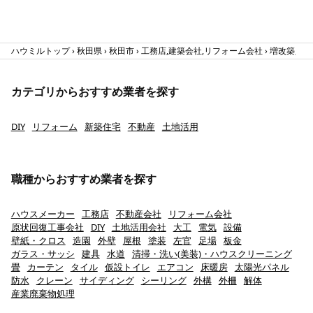
ハウミルトップ
秋田県
秋田市
工務店,建築会社,リフォーム会社
増改築,全面
カテゴリからおすすめ業者を探す
DIY
リフォーム
新築住宅
不動産
土地活用
職種からおすすめ業者を探す
ハウスメーカー
工務店
不動産会社
リフォーム会社
原状回復工事会社
DIY
土地活用会社
大工
電気
設備
壁紙・クロス
造園
外壁
屋根
塗装
左官
足場
板金
ガラス・サッシ
建具
水道
清掃・洗い(美装)・ハウスクリーニング
畳
カーテン
タイル
仮設トイレ
エアコン
床暖房
太陽光パネル
防水
クレーン
サイディング
シーリング
外構
外柵
解体
産業廃棄物処理