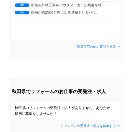
新築の外構工事をハウスメーカーか業者か検...
分譲マンションンのクロス張替えについて教...
質問
質問
総額が約2500万円になる見積もりをハウ...
ウッドデッキの目隠しフェンス、子供のため...
質問
質問
鉄製のフェンスをアルミ製のフェンスに交換...
質問
新築住宅の他の質問を見る >>
秋田県でリフォームのお仕事の受発注・求人
秋田県のリフォームの受発注・求人がありません。あなたが、
最初に募集をしませんか？
リフォームの受発注・求人を募集する >>