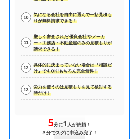
気になる会社を自由に選んで一括見積も
りが無料請求できる！
厳しく審査された'優良会社'やメーカ
ー・工務店・不動産屋のみの見積もりが
請求できる！
具体的に決まっていない場合は『相談だ
け』でもOK!もちろん完全無料！
労力を使うのは見積もりを見て検討する
時だけ！
5
1
分に
人が依頼！
３分でスグに申込み完了！