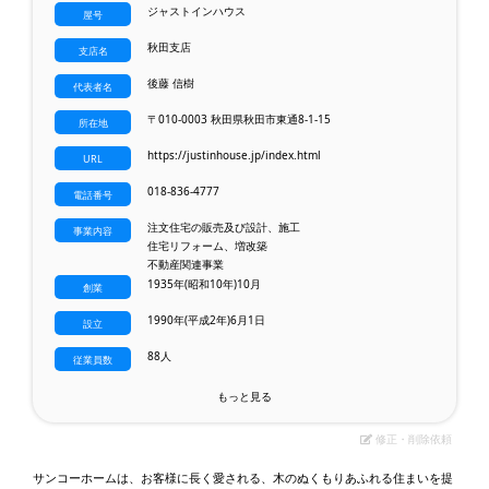
ジャストインハウス
屋号
秋田支店
支店名
後藤 信樹
代表者名
〒010-0003 秋田県秋田市東通8-1-15
所在地
https://justinhouse.jp/index.html
URL
018-836-4777
電話番号
注文住宅の販売及び設計、施工
事業内容
住宅リフォーム、増改築
不動産関連事業
1935年(昭和10年)10月
創業
1990年(平成2年)6月1日
設立
88人
従業員数
もっと見る
修正・削除依頼
サンコーホームは、お客様に長く愛される、木のぬくもりあふれる住まいを提