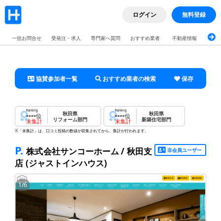
ログイン
無料登録
一括お問合せ
受発注・求人
専門家へ質問
おすすめ業者
不動産情報
ブロ
協賛参加者一覧
おすすめ業者の検索
保存
Ranking
Ranking
秋田県
秋田県
----
----
位
位
リフォーム部門
新築住宅部門
未集計
未集計
※「未集計」は、口コミ投稿の数値が収集されてから、集計が行われます。
P.
株式会社サンコーホーム / 秋田支
非会員ユーザー
店
(ジャストインハウス)
1
/
6