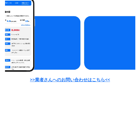
リフォームに際して不安な点もありましたが...
利用したレビュー
築30年のマンションで、水回り、内装のリ...
利用したレビュー
見積もり回答が来ない
利用したレビュー
見積もりだけで3万円かかります。見積もり...
利用したレビュー
見積もり遅い。支払兼請求書？笑 見積もり...
利用したレビュー
スピードだの人柄だのそんな次元の問題じゃ...
利用したレビュー
何も分からない私に対して、最初から丁寧に...
利用したレビュー
提示したイメージ写真をもとに、屋根、壁、...
利用したレビュー
トイレのリフォームをお願いしました。小さ...
利用したレビュー
>>業者さんへのお問い合わせはこちら<<
担当者の親切で丁寧な説明と、施工業者の方...
利用したレビュー
限られた予算の中で、予想以上に使いやすい...
利用したレビュー
希望する間取りや設備について詳細に相談し...
利用したレビュー
引き戸で繋がっていた二間を壁にしていただ...
利用したレビュー
社員の方や作業員の対応が非常に良く、当方...
利用したレビュー
浴室のドア工事を依頼しました。メーカーが...
利用したレビュー