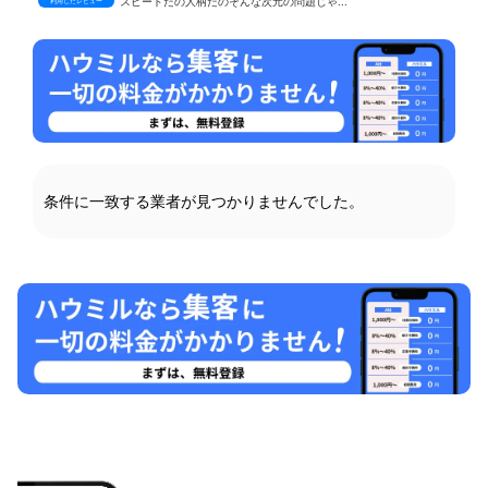
スピードだの人柄だのそんな次元の問題じゃ...
利用したレビュー
何も分からない私に対して、最初から丁寧に...
利用したレビュー
提示したイメージ写真をもとに、屋根、壁、...
利用したレビュー
トイレのリフォームをお願いしました。小さ...
利用したレビュー
担当者の親切で丁寧な説明と、施工業者の方...
利用したレビュー
限られた予算の中で、予想以上に使いやすい...
利用したレビュー
希望する間取りや設備について詳細に相談し...
条件に一致する業者が見つかりませんでした。
利用したレビュー
引き戸で繋がっていた二間を壁にしていただ...
利用したレビュー
社員の方や作業員の対応が非常に良く、当方...
利用したレビュー
浴室のドア工事を依頼しました。メーカーが...
利用したレビュー
予定より早く完成し、スピーディーな対応に...
利用したレビュー
日程の変更が少しありましたが、こちらの意...
利用したレビュー
リフォームに関して特にこだわりはありませ...
利用したレビュー
キッチンの工事をお願いしました。担当の方...
利用したレビュー
キッチンやトイレの交換、内装の張替えを約...
利用したレビュー