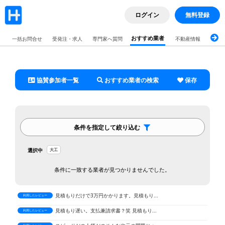
ログイン
無料登録
希望する間取りや設備について詳細に相談し...
利用したレビュー
引き戸で繋がっていた二間を壁にしていただ...
利用したレビュー
おすすめ業者
一括お問合せ
受発注・求人
専門家へ質問
不動産情報
ブロ
社員の方や作業員の対応が非常に良く、当方...
利用したレビュー
浴室のドア工事を依頼しました。メーカーが...
利用したレビュー
予定より早く完成し、スピーディーな対応に...
利用したレビュー
協賛参加者一覧
おすすめ業者の検索
保存
日程の変更が少しありましたが、こちらの意...
利用したレビュー
リフォームに関して特にこだわりはありませ...
利用したレビュー
キッチンの工事をお願いしました。担当の方...
利用したレビュー
条件を指定して絞り込む
キッチンやトイレの交換、内装の張替えを約...
利用したレビュー
選択中
大工
リフォームに際して不安な点もありましたが...
利用したレビュー
築30年のマンションで、水回り、内装のリ...
利用したレビュー
条件に一致する業者が見つかりませんでした。
見積もり回答が来ない
利用したレビュー
見積もりだけで3万円かかります。見積もり...
利用したレビュー
見積もり遅い。支払兼請求書？笑 見積もり...
利用したレビュー