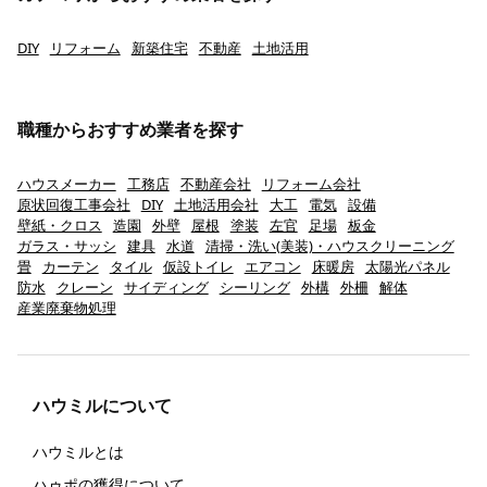
DIY
リフォーム
新築住宅
不動産
土地活用
職種からおすすめ業者を探す
ハウスメーカー
工務店
不動産会社
リフォーム会社
原状回復工事会社
DIY
土地活用会社
大工
電気
設備
壁紙・クロス
造園
外壁
屋根
塗装
左官
足場
板金
ガラス・サッシ
建具
水道
清掃・洗い(美装)・ハウスクリーニング
畳
カーテン
タイル
仮設トイレ
エアコン
床暖房
太陽光パネル
防水
クレーン
サイディング
シーリング
外構
外柵
解体
産業廃棄物処理
ハウミルについて
ハウミルとは
ハゥポの獲得について