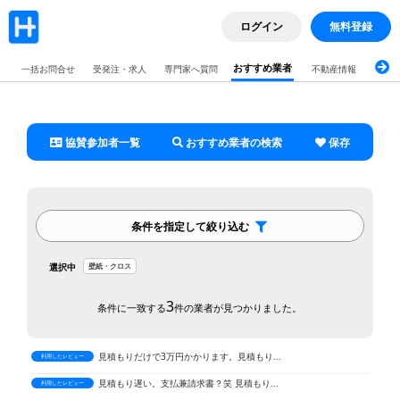
限られた予算の中で、予想以上に使いやすい...
利用したレビュー
ログイン
無料登録
希望する間取りや設備について詳細に相談し...
利用したレビュー
引き戸で繋がっていた二間を壁にしていただ...
利用したレビュー
おすすめ業者
一括お問合せ
受発注・求人
専門家へ質問
不動産情報
ブロ
社員の方や作業員の対応が非常に良く、当方...
利用したレビュー
浴室のドア工事を依頼しました。メーカーが...
利用したレビュー
協賛参加者一覧
おすすめ業者の検索
保存
予定より早く完成し、スピーディーな対応に...
利用したレビュー
日程の変更が少しありましたが、こちらの意...
利用したレビュー
リフォームに関して特にこだわりはありませ...
利用したレビュー
キッチンの工事をお願いしました。担当の方...
利用したレビュー
条件を指定して絞り込む
キッチンやトイレの交換、内装の張替えを約...
利用したレビュー
選択中
壁紙・クロス
リフォームに際して不安な点もありましたが...
利用したレビュー
築30年のマンションで、水回り、内装のリ...
3
利用したレビュー
条件に一致する
件の業者が見つかりました。
見積もり回答が来ない
利用したレビュー
見積もりだけで3万円かかります。見積もり...
利用したレビュー
見積もり遅い。支払兼請求書？笑 見積もり...
利用したレビュー