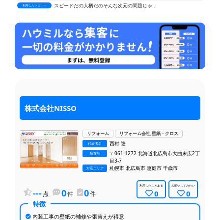
スピードだの人柄だのそんな次元の問題じゃ...
利用したレビュー
何も分からない私に対して、最初から丁寧に...
利用したレビュー
提示したイメージ写真をもとに、屋根、壁、...
利用したレビュー
トイレのリフォームをお願いしました。小さ...
利用したレビュー
担当者の親切で丁寧な説明と、施工業者の方...
利用したレビュー
限られた予算の中で、予想以上に使いやすい...
利用したレビュー
希望する間取りや設備について詳細に相談し...
利用したレビュー
株式会社NISSO
引き戸で繋がっていた二間を壁にしていただ...
利用したレビュー
社員の方や作業員の対応が非常に良く、当方...
利用したレビュー
リフォーム
リフォーム会社,壁紙・クロス
浴室のドア工事を依頼しました。メーカーが...
利用したレビュー
西村 隆
代表者名
予定より早く完成し、スピーディーな対応に...
〒061-1272 北海道北広島市大曲末広2丁
利用したレビュー
所在地
目3-7
日程の変更が少しありましたが、こちらの意...
札幌市 北広島市 恵庭市 千歳市
利用したレビュー
対応エリア
リフォームに関して特にこだわりはありませ...
利用したレビュー
利用したことある
お願いしてみたい
---
0
0
0
0
点
件
件
キッチンの工事をお願いしました。担当の方...
利用したレビュー
特徴
キッチンやトイレの交換、内装の張替えを約...
利用したレビュー
内装工事の壁紙の補修や張替えが得意