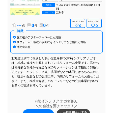
予定より早く完成し、スピーディーな対応に...
利用したレビュー
〒067-0002 北海道江別市緑町西1丁目
所在地
56
日程の変更が少しありましたが、こちらの意...
利用したレビュー
江別市
対応エリア
リフォームに関して特にこだわりはありませ...
利用したレビュー
利用したことある
お願いしてみたい
---
0
0
0
0
点
件
件
キッチンの工事をお願いしました。担当の方...
利用したレビュー
特徴
キッチンやトイレの交換、内装の張替えを約...
利用したレビュー
施工後のアフターフォローにも対応
リフォームに際して不安な点もありましたが...
リフォーム・増改築以外にもインテリアなど幅広く対応
利用したレビュー
地元密着型
築30年のマンションで、水回り、内装のリ...
利用したレビュー
北海道江別市に根ざした長い歴史を持つ(有)インテリア ナガオ
は、地域の皆様から親しまれているリフォーム企業です。私たち
は部分的な改修から完全な家のリノベーションまで幅広く対応し
ています。キッチン、浴室、洗面所などの水回りはもちろんのこ
と、暖房や配管などの設備工事、内装のリフォームもお任せくだ
さい。また、福祉や介護、バリアフリーなどの公共事業において
も多くの実績を積んでいます。
(有)インテリア ナガオさん
＼の会社を要チェック！／
一括見積もりする