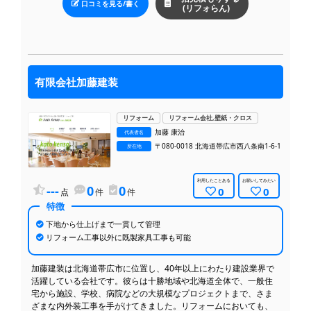
口コミを見る/書く
(リフォらん)
有限会社加藤建装
リフォーム
リフォーム会社,壁紙・クロス
加藤 康治
代表者名
〒080-0018 北海道帯広市西八条南1-6-1
所在地
利用したことある
お願いしてみたい
---
0
0
0
0
点
件
件
特徴
下地から仕上げまで一貫して管理
リフォーム工事以外に既製家具工事も可能
加藤建装は北海道帯広市に位置し、40年以上にわたり建設業界で
活躍している会社です。彼らは十勝地域や北海道全体で、一般住
宅から施設、学校、病院などの大規模なプロジェクトまで、さま
ざまな内外装工事を手がけてきました。リフォームにおいても、