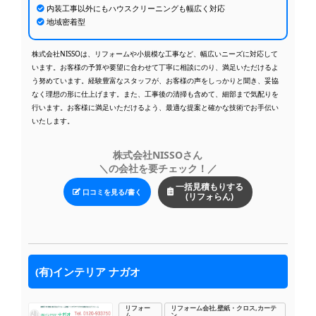
内装工事以外にもハウスクリーニングも幅広く対応
リフォームに際して不安な点もありましたが...
利用したレビュー
地域密着型
築30年のマンションで、水回り、内装のリ...
利用したレビュー
見積もり回答が来ない
利用したレビュー
株式会社NISSOは、リフォームや小規模な工事など、幅広いニーズに対応して
います。お客様の予算や要望に合わせて丁寧に相談にのり、満足いただけるよ
見積もりだけで3万円かかります。見積もり...
利用したレビュー
う努めています。経験豊富なスタッフが、お客様の声をしっかりと聞き、妥協
見積もり遅い。支払兼請求書？笑 見積もり...
なく理想の形に仕上げます。また、工事後の清掃も含めて、細部まで気配りを
利用したレビュー
行います。お客様に満足いただけるよう、最適な提案と確かな技術でお手伝い
スピードだの人柄だのそんな次元の問題じゃ...
利用したレビュー
いたします。
何も分からない私に対して、最初から丁寧に...
利用したレビュー
株式会社NISSOさん
提示したイメージ写真をもとに、屋根、壁、...
利用したレビュー
＼の会社を要チェック！／
トイレのリフォームをお願いしました。小さ...
利用したレビュー
一括見積もりする
口コミを見る/書く
(リフォらん)
担当者の親切で丁寧な説明と、施工業者の方...
利用したレビュー
限られた予算の中で、予想以上に使いやすい...
利用したレビュー
希望する間取りや設備について詳細に相談し...
利用したレビュー
引き戸で繋がっていた二間を壁にしていただ...
利用したレビュー
(有)インテリア ナガオ
社員の方や作業員の対応が非常に良く、当方...
利用したレビュー
浴室のドア工事を依頼しました。メーカーが...
利用したレビュー
リフォー
リフォーム会社,壁紙・クロス,カーテ
ム
ン