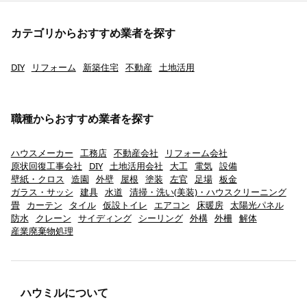
カテゴリからおすすめ業者を探す
DIY
リフォーム
新築住宅
不動産
土地活用
職種からおすすめ業者を探す
ハウスメーカー
工務店
不動産会社
リフォーム会社
原状回復工事会社
DIY
土地活用会社
大工
電気
設備
壁紙・クロス
造園
外壁
屋根
塗装
左官
足場
板金
ガラス・サッシ
建具
水道
清掃・洗い(美装)・ハウスクリーニング
畳
カーテン
タイル
仮設トイレ
エアコン
床暖房
太陽光パネル
防水
クレーン
サイディング
シーリング
外構
外柵
解体
産業廃棄物処理
ハウミルについて