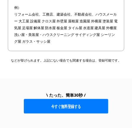
例）
リフォーム会社、工務店、建築会社、不動産会社、ハウスメーカ
ー 大工屋 設備屋 クロス屋 外壁屋 屋根屋 造園屋 外構屋 塗装屋 電
気屋 足場屋 解体屋 防水屋 板金屋 タイル屋 水道屋 建具屋 外柵屋
洗い屋・美装屋・ハウスクリーニング サイディング屋 シーリン
グ屋 ガラス・サッシ屋
などが挙げられます。上記にない場合でも関連する場合は、登録可能です。
\ たった、簡単30秒 /
今すぐ無料登録する