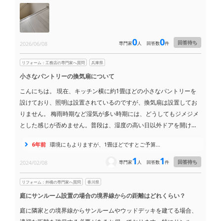
★5
質問したことで、安くついたいので感謝しま...
回答レビュー
★4.5
ビセンリフォームさんがおっしゃっていた通...
回答レビュー
0
0
回答待ち
2026/06/08
専門家
人
回答数
件
★5
早い回答と納得のできる回答で業者に依頼す...
回答レビュー
リフォーム：工務店の専門家へ質問
兵庫県
小さなパントリーの換気扇について
こんにちは。 現在、キッチン横に約1畳ほどの小さなパントリーを
設けており、照明は設置されているのですが、換気扇は設置してお
りません。 梅雨時期など湿気が多い時期には、どうしてもジメジメ
とした感じが否めません。普段は、湿度の高い日以外ドアを開けて
換気をするようにしていますが、やはり換気扇の設置も検討すべき
6年前
環境にもよりますが、1畳ほどですとご予算…
かと考えています。 そこで、お伺いしたいのですが、一般的に1畳
程度の小さなパントリーでも換気扇は設置されているものなのでし
1
1
回答待ち
2024/02/08
専門家
人
回答数
件
ょうか？ 換気扇の設置は必須ではないことは承知しておりますが、
やはり設置した方が良いのでしょうか？ もしよろしければ、ご経験
リフォーム：外構の専門家へ質問
香川県
やご意見をお聞かせ頂けますと幸いです。
庭にサンルーム設置の場合の境界線からの距離はどれくらい？
庭に隣家との境界線からサンルームやウッドデッキを建てる場合、