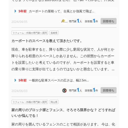
持は強風で壊れやすいって話も聞くし、実際近所でも壊れたって話
5年前
カーポートの屋根って、台風とか強風で飛ば…
があるんですよね。
外構屋さんにも相談したけど、「そんなに壊れるものではない」っ
1
1
回答待ち
2024/04/05
専門家
人
回答数
件
て、具体的な説明もなく。
でも、やっぱり不安は残るんです。
近所で壊れた事例があるってこ
リフォーム：外構の専門家へ質問
長崎県
とは、片側支持は避けるべきなのかな？
カーポートのスペースを教えて頂きたいです。
それとも、今は強風対策された新しい製品が出てるのかな？
現在、車を駐車すると、降りる際に少し窮屈な状況で、人が何とか
もし、強風対策できるなら、どんな方法があるのか教えて下さい！
降りられる程度のスペースしかありません。この状態からカーポー
トを設置したいと考えているのですが、カーポートを設置すると車
の乗り降りに支障が出てしまうのではないかと懸念しています。 一
般的なカーポートを設置するには、どの程度のスペースが必要にな
5年前
一般的な駐車スペースの広さは、幅2.5m…
るのでしょうか？具体的な数字で教えていただけると嬉しいです。
1
1
回答待ち
2024/06/03
専門家
人
回答数
件
リフォーム：外構の専門家へ質問
岡山県
家の周りのブロック塀とフェンス、そろそろ限界かな？ どうすれば
いいか悩んでる！
家の周りを囲んでいるフェンスのことで相談があります。 今は、化