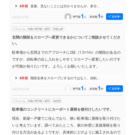
6年前
直接、見ないことには分かりませんが、多分…
1
1
ﾍﾞｽﾄｱﾝｻｰ
2023/12/06
専門家
人
回答数
件
リフォーム：外構の専門家へ質問
和歌山県
玄関の階段をスロープへ変更できるかについてご相談させてくださ
い。
駐車場から玄関までのアプローチに2段（1.5☓1m）の階段があるの
ですが、自転車の出し入れをしやすくスロープへ変更したいのです
が可能か知りたいです。 よろしくお願いいたします。
8年前
階段全体をスロープにするのではなく、自転…
1
1
ﾍﾞｽﾄｱﾝｻｰ
2023/05/09
専門家
人
回答数
件
リフォーム：外構の専門家へ質問
福井県
駐車場のコンクリートにカーポート屋根を後付けしたいです。
現在、新築一戸建てに住んでおり、狭い駐車場に屋根を取り付けた
いと考えています。調べてみたところ、家の外壁に直接屋根を取り
付ける方法があるようですが、具体的にどのように施工されるので