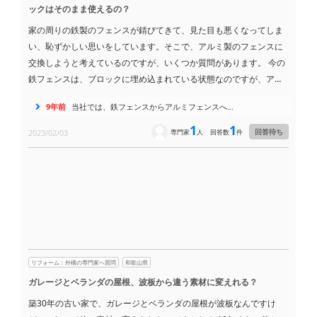
ックはそのまま使えるの？
家の周りの鉄製のフェンスが錆びてきて、見た目も悪くなってしま
い、恥ずかしい思いをしています。そこで、アルミ製のフェンスに
交換しようと考えているのですが、いくつか質問があります。 今の
鉄フェンスは、ブロックに埋め込まれている状態なのですが、アル
ミフェンスに交換する場合、一般的にはどうするのでしょうか？ 例
9年前
当社では、鉄フェンスからアルミフェンスへ…
えば、アルミフェンスを同じ高さにカットして、既存のブロックの
穴を利用して設置するのでしょうか？ それとも、ブロック自体も交
1
1
回答待ち
2023/02/03
専門家
人
回答数
件
換する必要があるのでしょうか？ 詳しい情報があれば教えてくださ
い。
リフォーム：外構の専門家へ質問
和歌山県
ガレージとベランダの屋根、波板から違う素材に変えれる？
築30年の古い家で、ガレージとベランダの屋根が波板なんですけ