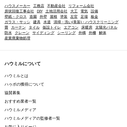
ハウスメーカー
工務店
不動産会社
リフォーム会社
原状回復工事会社
DIY
土地活用会社
大工
電気
設備
壁紙・クロス
造園
外壁
屋根
塗装
左官
足場
板金
ガラス・サッシ
建具
水道
清掃・洗い(美装)・ハウスクリーニング
畳
カーテン
タイル
仮設トイレ
エアコン
床暖房
太陽光パネル
防水
クレーン
サイディング
シーリング
外構
外柵
解体
産業廃棄物処理
ハウミルについて
ハウミルとは
ハゥポの獲得について
協賛募集
おすすめ業者一覧
ハウミルメディア
ハウミルメディアの監修者一覧
お気に入りページ