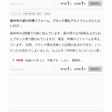
がいじると、何かあった時に保証が受けられなくなるって、建築会
1
1
回答待ち
2023/08/10
専門家
人
回答数
件
社から言われたんですよね。 もしウッドデッキを作っても、家の保
証に影響がない方法があるのか、教えていただけますか？
リフォーム：外構の専門家へ質問
広島県
築40年の家の外構リフォーム、ブロック塀をアルミフェンスにした
いけど…
築40年の2階建ての家に住んでいます。家の周りは7段積み上げられ
たブロック塀で囲われていますが、最近、外構のリフォームを考え
ています。 以前、ブロック塀を交換した記憶があるのですが、いつ
だったか忘れてしまいました。たぶん9～10年前くらいだったと思
います。下のほうは綺麗に見えますが、上のほうは少し藻が生えて
9年前
結論から言うと、可能です。しかし、費用対…
いたりして、見た目も気になってきました。 そこで、ブロック塀を
リフォームしたいのですが、下3段くらいはブロック塀を残し、上を
1
1
回答待ち
2023/03/03
専門家
人
回答数
件
アルミフェンスにしたいと考えています。 ここで疑問なのですが、
既存のブロック塀を一部残してフェンスを取り付ける場合、ブロッ
ク塀の耐久性は大丈夫なのでしょうか？それとも、全て交換した方
が良いのでしょうか？ そもそも、このような工事が可能なのかも不
安です。アドバイスをお願いします。