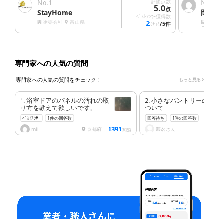
No.
1
評価点数
No.
2
5.0
点
StayHome
岡村
ﾍﾞｽﾄｱﾝｻｰ獲得数
2
建築会社
富山県
清掃
/5件
ｸﾁｺﾐ
ニング
専門家への人気の質問
専門家への人気の質問をチェック！
もっと見る
1. 浴室ドアのパネルの汚れの取
2. 小さなパントリーの換
り方を教えて欲しいです。
ついて
ﾍﾞｽﾄｱﾝｻｰ
1件の回答数
回答待ち
1件の回答数
1391
mii
京都府
匿名さん
兵
閲覧