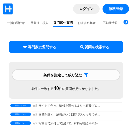
★5
回答が速く、納得がいく回答でスッキリでき...
回答レビュー
ログイン
無料登録
★5
写真まで添付して頂けて、材料が揃えやすか...
回答レビュー
専門家へ質問
一括お問合せ
受発注・求人
おすすめ業者
不動産情報
ブロ
★5
迅速な回答で不安な気持ちも解消されました...
回答レビュー
★5
無知で不安性の私の背中を押して頂けたので...
回答レビュー
★5
迅速、納得のいく回答していただき参考にな...
回答レビュー
専門家に質問する
質問を検索する
★5
すごく丁寧な回答で、値段も教えて頂き参考...
回答レビュー
★5
質問したことで、安くついたいので感謝しま...
回答レビュー
★4.5
ビセンリフォームさんがおっしゃっていた通...
回答レビュー
条件を指定して絞り込む
★5
早い回答と納得のできる回答で業者に依頼す...
回答レビュー
★5
分かりやすい返答でした。 有り難う御座い...
40
回答レビュー
条件に一致する
件の質問が見つかりました。
★5
的確な回答で良かったです。 有り難う御座...
回答レビュー
★5
サイトで色々、情報を調べるよりも直接プロ...
回答レビュー
★5
回答が速く、納得がいく回答でスッキリでき...
回答レビュー
★5
写真まで添付して頂けて、材料が揃えやすか...
回答レビュー
★5
迅速な回答で不安な気持ちも解消されました...
回答レビュー