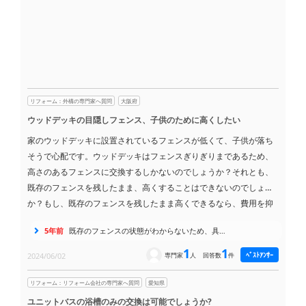
リフォーム：外構の専門家へ質問
大阪府
ウッドデッキの目隠しフェンス、子供のために高くしたい
家のウッドデッキに設置されているフェンスが低くて、子供が落ち
そうで心配です。ウッドデッキはフェンスぎりぎりまであるため、
高さのあるフェンスに交換するしかないのでしょうか？
それとも、
既存のフェンスを残したまま、高くすることはできないのでしょう
か？
もし、既存のフェンスを残したまま高くできるなら、費用を抑
えられて良いのですが、可能かどうか不安です。
5年前
既存のフェンスの状態がわからないため、具…
1
1
ﾍﾞｽﾄｱﾝｻｰ
2024/06/02
専門家
人
回答数
件
リフォーム：リフォーム会社の専門家へ質問
愛知県
ユニットバスの浴槽のみの交換は可能でしょうか?