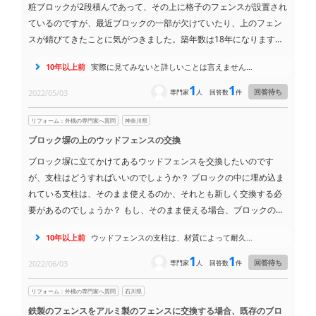
粧ブロックが2段積んであって、その上に格子のフェンスが設置され
ているのですが、最近ブロックの一部が欠けていたり、上のフェン
スが錆びてきたことに気がつきました。築年数は18年になります。
このまま放置しても大丈夫なのか、それとも修理した方がいいの
10年以上前
実際に見てみないと詳しいことは言えません…
か、あるいは全部交換した方がいいのか、正直よくわかりません。
実際に見てみないと詳しいことはわからないと思いますが、今の状
1
1
回答待ち
2022/05/03
専門家
人
回答数
件
況から見て、どんな選択肢がありそうか、アドバイスをいただけた
ら嬉しいです。
リフォーム：外構の専門家へ質問
神奈川県
ブロック塀の上のウッドフェンスの交換
ブロック塀に立てかけてあるウッドフェンスを交換したいのです
が、支柱はどうすればいいのでしょうか？ ブロックの中に埋め込ま
れている支柱は、そのまま使えるのか、それとも新しく交換する必
要があるのでしょうか？ もし、そのまま使える場合、ブロックの中
に埋め込まれた部分は腐ったりしないか心配です。ブロックごと新
10年以上前
ウッドフェンスの支柱は、材質によって耐久…
しくする必要があるのか、その辺りも教えてください。
1
1
回答待ち
2022/06/03
専門家
人
回答数
件
リフォーム：外構の専門家へ質問
石川県
鉄製のフェンスをアルミ製のフェンスに交換する場合、既存のブロ