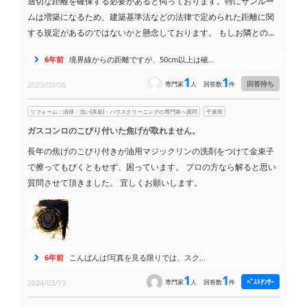
適切な距離を確保する必要があると伺っております。特にサンルー
ムは増築になるため、建築基準法などの法律で定められた距離に関
する規定があるのではないかと懸念しております。 もしお隣との境
界からサンルームを建てる場合、具体的にどの程度の距離を確保す
6年前
境界線からの距離ですが、50cm以上は確…
れば良いのでしょうか？ また、ウッドデッキの場合はどうでしょう
か？ サンルームやウッドデッキの設置を検討するにあたり、隣家と
1
1
回答待ち
2023/03/06
専門家
人
回答数
件
の境界に関する適切な距離の確保について詳しく教えていただけま
すでしょうか。
リフォーム：清掃・洗い(美装)・ハウスクリーニングの専門家へ質問
千葉県
ガスコンロのこびり付いた焦げが取れません。
長年の焦げのこびり付きが油用マジックリンの洗剤をつけて金束子
で擦ってもびくともせず、困っています。 プロの方なら解ると思い
質問させて頂きました。 宜しくお願いします。
6年前
こんばんは!写真を見る限りでは、スク…
1
1
ﾍﾞｽﾄｱﾝｻｰ
2024/03/19
専門家
人
回答数
件