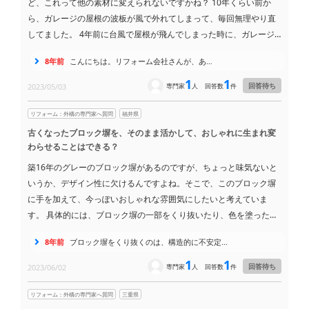
ど、これって他の素材に変えられないですかね？ 10年くらい前か
ら、ガレージの屋根の波板が風で外れてしまって、毎回無理やり直
してました。 4年前に台風で屋根が飛んでしまった時に、ガレージ
とベランダの波板も一緒に張り替えてもらったんですけど、その時
8年前
こんにちは。リフォーム会社さんが、あ…
にリフォーム会社に「波板じゃなくて、1枚ものの屋根にできない
か？」って聞いたんです。 そしたら、「土台があるから難しいし、
1
1
回答待ち
2023/05/03
専門家
人
回答数
件
ちゃんと施工すれば飛ばないよ」って言われて、留め具もちょっと
良いものにしてもらいました。 でも、2年前にまた留め具が外れて
リフォーム：外構の専門家へ質問
福井県
しまって、強風の日にはカタカタ音がするんです。 自分で直すのも
古くなったブロック塀を、そのまま活かして、おしゃれに生まれ変
大変だし、やっぱり次は違う素材に変えたいなぁと思って。 無理で
わらせることはできる？
すかね？
築16年のグレーのブロック塀があるのですが、ちょっと味気ないと
いうか、デザイン性に欠けるんですよね。そこで、このブロック塀
に手を加えて、今っぽいおしゃれな雰囲気にしたいと考えていま
す。 具体的には、ブロック塀の一部をくり抜いたり、色を塗ったり
して、変化をつけたいのですが、ブロック塀を壊さずにそんなこと
8年前
ブロック塀をくり抜くのは、構造的に不安定…
は可能でしょうか？ ブロック塀自体は、ヒビ割れなどしていませ
ん。
1
1
回答待ち
2023/06/02
専門家
人
回答数
件
リフォーム：外構の専門家へ質問
三重県