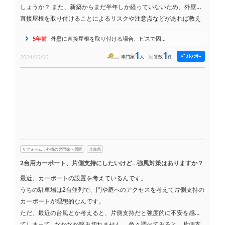
しょうか？
また、新築からまだ半年しか経っていないため、外壁に
直接屋根を取り付けることによるリスクや注意点などがあれば教え
てください。例えば、外壁への負担や、構造上の問題、雨漏りの可
5年前
外壁に直接屋根を取り付ける場合、ビスで固…
能性など、どのような点に注意すべきでしょうか？
専門家の立場か
ら、詳しく教えていただけると幸いです。
1
1
ﾍﾞｽﾄｱﾝｻｰ
2024/05/06
専門家
人
回答数
件
リフォーム：外構の専門家へ質問
兵庫県
2台用カーポート、片側支持にしたいけど…強風対策はありますか？
最近、カーポートの設置を考えているんです。
うちの駐車場は2台並列で、門や庭へのアクセスを考えて片側支持の
カーポートが理想的なんです。
ただ、最近の台風とか考えると、片側支持だと強度的に不安を感じ
てしまって…なかなか踏み切れません。
色々調べてみると、片側支