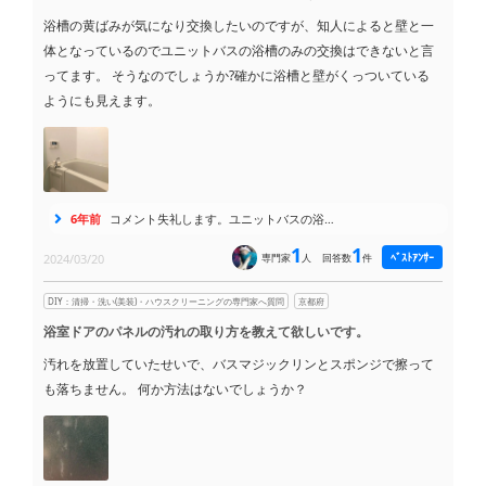
浴槽の黄ばみが気になり交換したいのですが、知人によると壁と一
体となっているのでユニットバスの浴槽のみの交換はできないと言
ってます。 そうなのでしょうか?確かに浴槽と壁がくっついている
ようにも見えます。
6年前
コメント失礼します。ユニットバスの浴…
1
1
ﾍﾞｽﾄｱﾝｻｰ
2024/03/20
専門家
人
回答数
件
DIY：清掃・洗い(美装)・ハウスクリーニングの専門家へ質問
京都府
浴室ドアのパネルの汚れの取り方を教えて欲しいです。
汚れを放置していたせいで、バスマジックリンとスポンジで擦って
も落ちません。 何か方法はないでしょうか？