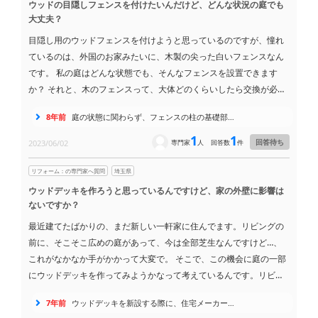
ウッドの目隠しフェンスを付けたいんだけど、どんな状況の庭でも
大丈夫？
目隠し用のウッドフェンスを付けようと思っているのですが、憧れ
ているのは、外国のお家みたいに、木製の尖った白いフェンスなん
です。 私の庭はどんな状態でも、そんなフェンスを設置できます
か？ それと、木のフェンスって、大体どのくらいしたら交換が必要
になるんでしょうか？
8年前
庭の状態に関わらず、フェンスの柱の基礎部…
1
1
回答待ち
2023/06/02
専門家
人
回答数
件
リフォーム：の専門家へ質問
埼玉県
ウッドデッキを作ろうと思っているんですけど、家の外壁に影響は
ないですか？
最近建てたばかりの、まだ新しい一軒家に住んでます。リビングの
前に、そこそこ広めの庭があって、今は全部芝生なんですけど…、
これがなかなか手がかかって大変で。 そこで、この機会に庭の一部
にウッドデッキを作ってみようかなって考えているんです。リビン
グの窓から直接ウッドデッキに出入りできたら、最高じゃないです
7年前
ウッドデッキを新設する際に、住宅メーカー…
か？ ただ、ちょっと心配なのが、家の基礎とか外壁を他の業者さん