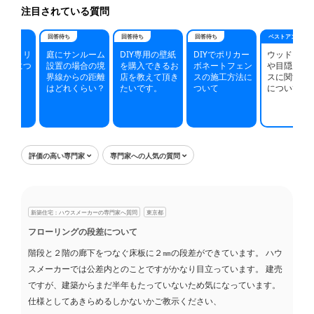
注目されている質問
★5
無知で不安性の私の背中を押して頂けたので...
回答レビュー
回答待ち
回答待ち
回答待ち
ベストアンサー
★5
迅速、納得のいく回答していただき参考にな...
回答レビュー
ントリ
庭にサンルーム
DIY専用の壁紙
DIYでポリカー
ウッドフェンス
★5
すごく丁寧な回答で、値段も教えて頂き参考...
回答レビュー
扇につ
設置の場合の境
を購入できるお
ボネートフェン
や目隠しフェン
界線からの距離
店を教えて頂き
スの施工方法に
スに関する木材
★5
質問したことで、安くついたいので感謝しま...
回答レビュー
はどれくらい？
たいです。
ついて
について質問
★4.5
ビセンリフォームさんがおっしゃっていた通...
回答レビュー
★5
早い回答と納得のできる回答で業者に依頼す...
回答レビュー
★5
分かりやすい返答でした。 有り難う御座い...
回答レビュー
評価の高い専門家
専門家への人気の質問
★5
的確な回答で良かったです。 有り難う御座...
回答レビュー
★5
サイトで色々、情報を調べるよりも直接プロ...
回答レビュー
★5
回答が速く、納得がいく回答でスッキリでき...
回答レビュー
新築住宅：ハウスメーカーの専門家へ質問
東京都
★5
写真まで添付して頂けて、材料が揃えやすか...
フローリングの段差について
回答レビュー
★5
迅速な回答で不安な気持ちも解消されました...
階段と２階の廊下をつなぐ床板に２㎜の段差ができています。 ハウ
回答レビュー
スメーカーでは公差内とのことですがかなり目立っています。 建売
★5
無知で不安性の私の背中を押して頂けたので...
回答レビュー
ですが、建築からまだ半年もたっていないため気になっています。
★5
迅速、納得のいく回答していただき参考にな...
回答レビュー
仕様としてあきらめるしかないかご教示ください、
★5
すごく丁寧な回答で、値段も教えて頂き参考...
回答レビュー