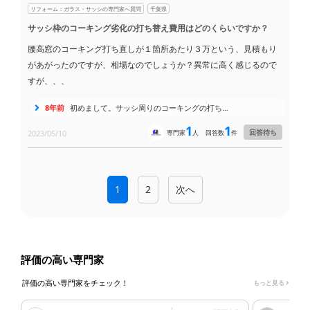
リフォーム：ガラス・サッシの専門家へ質問
千葉県
サッシ枠のコーキング劣化の打ち替え費用はどのくらいですか？
腰高窓のコーキング打ち直しが１箇所あたり３万という、見積もり
があがったのですが、相場なのでしょうか？異常に高く感じるので
すが、、、
8年前
初めまして。サッシ周りのコーキングの打ち…
1
1
回答待ち
2023/05/10
専門家
人
回答数
件
1
2
次へ
評価の高い専門家
評価の高い専門家をチェック！
もっと見る