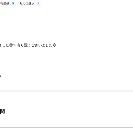
5
5
情報提供：
対応の速さ：
した😄✨ 有り難うございました😄

問