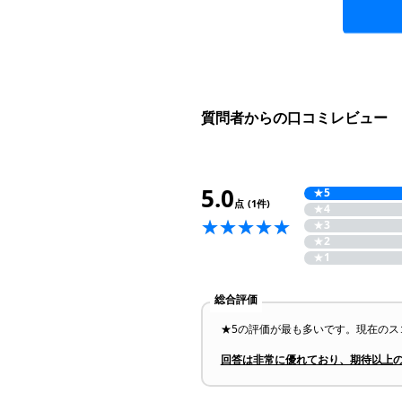
質問者からの口コミレビュー
5.0
★
5
点
(1件)
★
4
★
3
★
2
★
1
総合評価
★5の評価が最も多いです。現在のス
回答は非常に優れており、期待以上