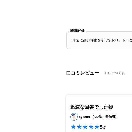
詳細評価
非常に高い評価を受けており、トー
口コミレビュー
口コミ一覧です。
迅速な回答でした😄
(
)
by shin
20代
愛知県
5
点