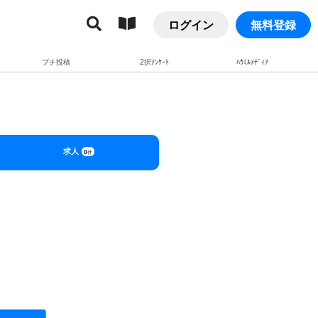
ログイン
無料登録
プチ投稿
2択ｱﾝｹｰﾄ
ﾊｳﾐﾙﾒﾃﾞｨｱ
求人
0
件