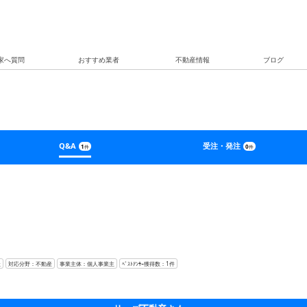
家へ質問
おすすめ業者
不動産情報
ブログ
Q&A
受注・発注
1
0
件
件
社
対応分野：不動産
事業主体：個人事業主
ﾍﾞｽﾄｱﾝｻｰ獲得数：1件