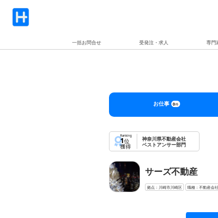
一括お問合せ
受発注・求人
専門
お仕事
0
件
Ranking
神奈川県不動産会社
1
位
ベストアンサー部門
獲得
サーズ不動産
拠点：川崎市川崎区
職種：不動産会