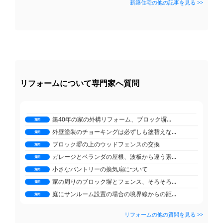
新築住宅の他の記事を見る >>
外壁塗装のチョーキングは必ずしも塗替えな...
質問
ブロック塀の上のウッドフェンスの交換
質問
ガレージとベランダの屋根、波板から違う素...
質問
小さなパントリーの換気扇について
質問
家の周りのブロック塀とフェンス、そろそろ...
質問
庭にサンルーム設置の場合の境界線からの距...
質問
駐車場のコンクリートにカーポート屋根を後...
リフォームについて専門家へ質問
質問
キッチンの各パーツの交換時間
質問
ゲリラ豪雨の時に限り床下から水が滲み出て...
質問
築40年の家の外構リフォーム、ブロック塀...
質問
外壁塗装のチョーキングは必ずしも塗替えな...
質問
ブロック塀の上のウッドフェンスの交換
質問
ガレージとベランダの屋根、波板から違う素...
質問
小さなパントリーの換気扇について
質問
家の周りのブロック塀とフェンス、そろそろ...
質問
庭にサンルーム設置の場合の境界線からの距...
質問
駐車場のコンクリートにカーポート屋根を後...
質問
リフォームの他の質問を見る >>
新築の外構工事をハウスメーカーか業者か検...
キッチンの各パーツの交換時間
質問
質問