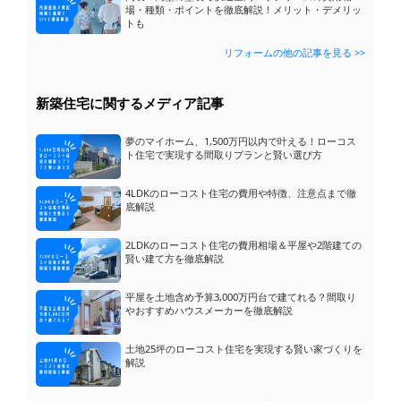
場・種類・ポイントを徹底解説！メリット・デメリッ
トも
リフォームの他の記事を見る >>
新築住宅に関するメディア記事
夢のマイホーム、1,500万円以内で叶える！ローコス
ト住宅で実現する間取りプランと賢い選び方
4LDKのローコスト住宅の費用や特徴、注意点まで徹
底解説
2LDKのローコスト住宅の費用相場＆平屋や2階建ての
賢い建て方を徹底解説
平屋を土地含め予算3,000万円台で建てれる？間取り
やおすすめハウスメーカーを徹底解説
キッチンの各パーツの交換時間
質問
土地25坪のローコスト住宅を実現する賢い家づくりを
解説
ゲリラ豪雨の時に限り床下から水が滲み出て...
質問
築40年の家の外構リフォーム、ブロック塀...
質問