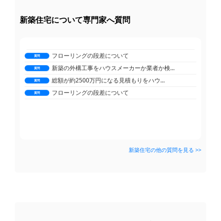
総額が約2500万円になる見積もりをハウ...
ゲリラ豪雨の時に限り床下から水が滲み出て...
質問
質問
フローリングの段差について
新築住宅について専門家へ質問
築40年の家の外構リフォーム、ブロック塀...
質問
質問
新築の外構工事をハウスメーカーか業者か検...
外壁塗装のチョーキングは必ずしも塗替えな...
質問
質問
総額が約2500万円になる見積もりをハウ...
ブロック塀の上のウッドフェンスの交換
質問
質問
フローリングの段差について
ガレージとベランダの屋根、波板から違う素...
質問
質問
新築の外構工事をハウスメーカーか業者か検...
小さなパントリーの換気扇について
質問
質問
総額が約2500万円になる見積もりをハウ...
家の周りのブロック塀とフェンス、そろそろ...
質問
質問
フローリングの段差について
庭にサンルーム設置の場合の境界線からの距...
質問
質問
駐車場のコンクリートにカーポート屋根を後...
質問
新築住宅の他の質問を見る >>