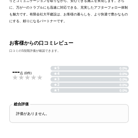
りとコミュニケーションを取りながら、安心できる施工を実現します。さら
に、万が一のトラブルにも迅速に対応できる、充実したアフターフォロー体制
も魅力です。有限会社大平建設は、お客様の暮らしを、より快適で豊かなもの
にする、頼りになるパートナーです。
お客様からの口コミレビュー
口コミの5段階評価が確認できます。
★
5
---
0.0%
点
(0件)
★
4
0.0%
★
3
0.0%
★
2
0.0%
★
1
0.0%
総合評価
評価がありません。