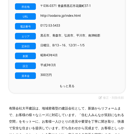
〒036-0371 青森県黒石市花園町37-1
所在地
http://oodaira.jp/index.html
URL
0172-53-5433
電話番号
黒石市、青森市、弘前市、平川市、南津軽郡
エリア
日曜日、8/13～16、12/31～1/5
定休日
昭和43年4月
創業
平成3年3月
設立
300万円
資本金
もっと見る
修正・削除依頼
有限会社大平建設は、地域密着型の建設会社として、新築からリフォームま
で、お客様の様々なニーズに対応しています。「住む人みんなが笑顔になれる
空間」をモットーに、お客様一人ひとりの意見や要望を丁寧に聞き取り、快適
で安全な住まいを提供しています。打ち合わせから完成まで、お客様としっか