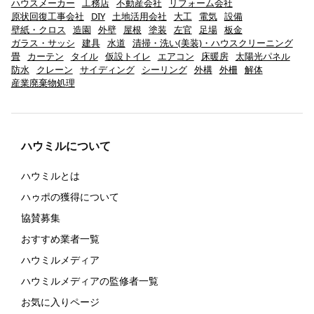
ハウスメーカー
工務店
不動産会社
リフォーム会社
原状回復工事会社
DIY
土地活用会社
大工
電気
設備
壁紙・クロス
造園
外壁
屋根
塗装
左官
足場
板金
ガラス・サッシ
建具
水道
清掃・洗い(美装)・ハウスクリーニング
畳
カーテン
タイル
仮設トイレ
エアコン
床暖房
太陽光パネル
防水
クレーン
サイディング
シーリング
外構
外柵
解体
産業廃棄物処理
ハウミルについて
ハウミルとは
ハゥポの獲得について
協賛募集
おすすめ業者一覧
ハウミルメディア
ハウミルメディアの監修者一覧
お気に入りページ