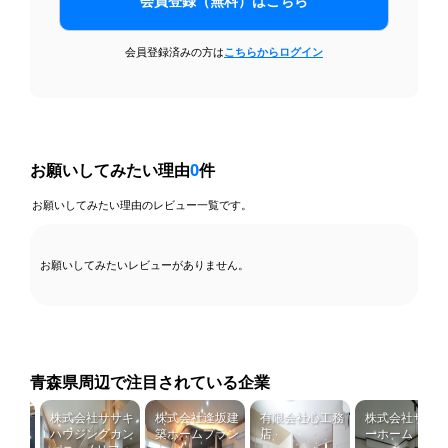
会員登録（無料）はこちら
会員登録済みの方は
こちらからログイン
お願いしてみたい理由
0
件
お願いしてみたい理由のレビュー一覧です。
お願いしてみたいレビューがありません。
青森県周辺で注目されている企業
サービ
株式会社ササキ
株式会社逢坂建
有限会社心工務
株式会社サイト
社
ハウジングカン
築ホームプラン
店
ーホーム