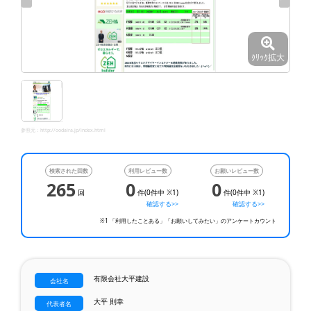
ｸﾘｯｸ拡大
参照元：
http://oodaira.jp/index.html
検索された回数
利用レビュー数
お願いレビュー数
265
0
0
回
件(0件中 ※1)
件(0件中 ※1)
確認する>>
確認する>>
※1 「利用したことある」「お願いしてみたい」のアンケートカウント
有限会社大平建設
会社名
大平 則幸
代表者名