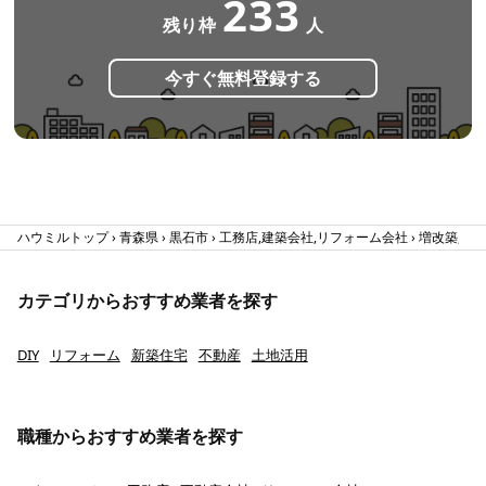
233
残り枠
人
今すぐ無料登録する
ハウミルトップ
青森県
黒石市
工務店,建築会社,リフォーム会社
増改築,全面
カテゴリからおすすめ業者を探す
DIY
リフォーム
新築住宅
不動産
土地活用
職種からおすすめ業者を探す