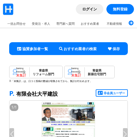
ログイン
無料登録
一括お問合せ
受発注・求人
専門家へ質問
おすすめ業者
不動産情報
ブロ
協賛参加者一覧
おすすめ業者の検索
保存
Ranking
Ranking
青森県
青森県
----
----
位
位
リフォーム部門
新築住宅部門
未集計
未集計
※「未集計」は、口コミ投稿の数値が収集されてから、集計が行われます。
P.
有限会社大平建設
非会員ユーザー
1
/
1