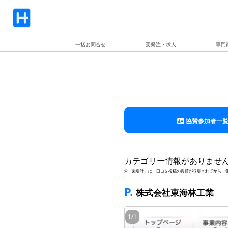
一括お問合せ
受発注・求人
専門
協賛参加者一
カテゴリー情報がありませ
※「未集計」は、口コミ投稿の数値が収集されてから、
P.
株式会社東海林工業
1
/
1