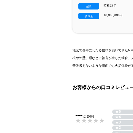
昭和35年
創業
10,000,000円
資本金
地元で長年にわたる信頼を築いてきた6
根や外壁、塀などに被害が生じた場合、
普段考えないような場面でも火災保険が
お客様からの口コミレビュ
★
5
---
点
(0件)
★
4
★
3
★
2
★
1