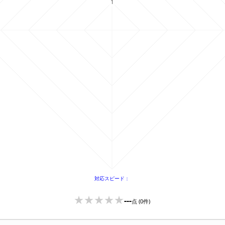
---
点
(0件)