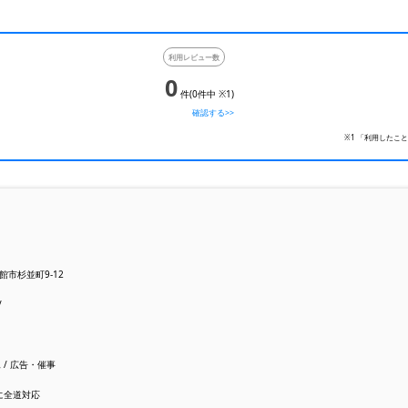
利用レビュー数
0
件(0件中 ※1)
確認する>>
※1 「利用したこ
函館市杉並町9-12
/
 / 広告・催事
に全道対応