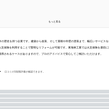
もっと見る
0年の歴史を持つ企業です。建築から改装、そして屋根や外壁の塗装まで、幅広いサービス
火災保険を利用することで賢明なリフォームが可能です。東海林工業では火災保険を適切に
適用されるケースがありますので、プロのアドバイスで安心してご検討いただけます。
ー
口コミの5段階評価が確認できます。