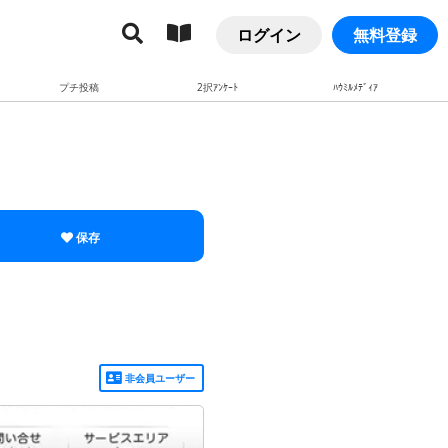
ログイン
無料登録
プチ投稿
2択ｱﾝｹｰﾄ
ﾊｳﾐﾙﾒﾃﾞｨｱ
保存
非会員ユーザー