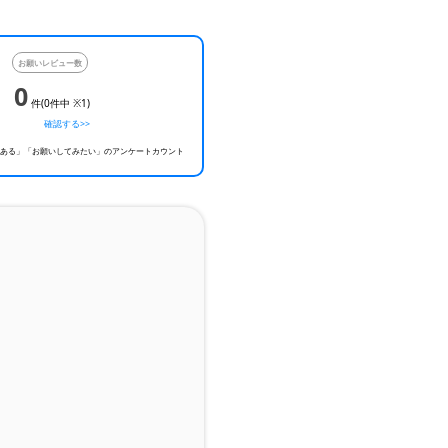
お願いレビュー数
0
件(0件中 ※1)
確認する>>
とある」「お願いしてみたい」のアンケートカウント