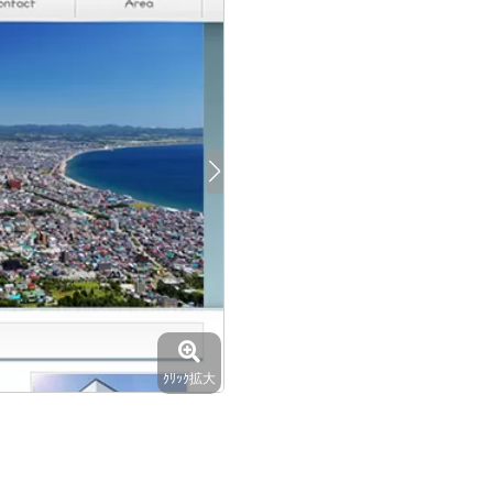
ｸﾘｯｸ拡大