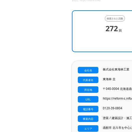
参照元：
https://reform-s.info/
検索された回数
272
回
株式会社東海林工業
会社名
東海林 圭
代表者名
〒040-0004 北海道
所在地
https://reform-s.info
URL
0120-39-0804
電話番号
塗装 / 建築設計・施工
事業内容
函館市 北斗市を中心
エリア