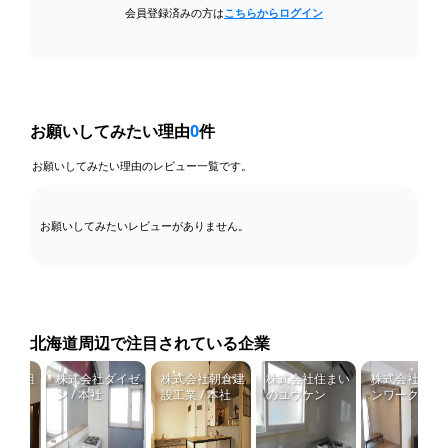
会員登録済みの方は
こちらからログイン
お願いしてみたい理由
0
件
お願いしてみたい理由のレビュー一覧です。
お願いしてみたいレビューがありません。
北海道周辺で注目されている企業
竹口組
株式会社ダイゼ
株式会社朝倉建
株式会社住まい
株式会社キッチ
ン / 本社
設工業 / 本社
のユウケン
ンワークス