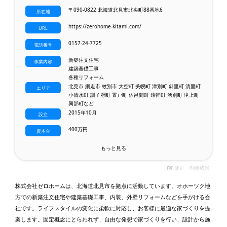
〒090-0822 北海道北見市北央町88番地6
所在地
https://zerohome-kitami.com/
URL
0157-24-7725
電話番号
新築注文住宅
事業内容
建築基礎工事
各種リフォーム
北見市 網走市 紋別市 大空町 美幌町 津別町 斜里町 清里町
エリア
小清水町 訓子府町 置戸町 佐呂間町 遠軽町 湧別町 滝上町
興部町など
2015年10月
設立
400万円
資本金
もっと見る
修正・削除依頼
株式会社ゼロホームは、北海道北見市を拠点に活動しています。オホーツク地
方での新築注文住宅や建築基礎工事、内装、外壁リフォームなどを手がける会
社です。ライフスタイルの変化に柔軟に対応し、お客様に最適な家づくりを提
案します。固定概念にとらわれず、自由な発想で家づくりを行い、設計から施