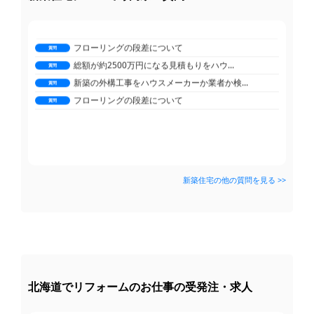
総額が約2500万円になる見積もりをハウ...
鉄製のフェンスをアルミ製のフェンスに交換...
質問
質問
新築の外構工事をハウスメーカーか業者か検...
カーポートのスペースを教えて頂きたいです...
質問
質問
フローリングの段差について
2台用カーポート、片側支持にしたいけど…...
質問
質問
総額が約2500万円になる見積もりをハウ...
駐車場のコンクリートにカーポート屋根を後...
質問
質問
新築の外構工事をハウスメーカーか業者か検...
ガスコンロのこびり付いた焦げが取れません...
質問
質問
フローリングの段差について
ウッドデッキを作ろうと思っているんですけ...
質問
質問
分譲マンションンのクロス張替えについて教...
質問
新築住宅の他の質問を見る >>
北海道でリフォームのお仕事の受発注・求人