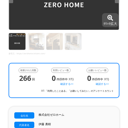
ｸﾘｯｸ拡大
参照元：
https://zerohome-kitami.com/
検索された回数
利用レビュー数
お願いレビュー数
266
0
0
回
件(0件中 ※1)
件(0件中 ※1)
確認する>>
確認する>>
※1 「利用したことある」「お願いしてみたい」のアンケートカウント
株式会社ゼロホーム
会社名
伊藤 勇樹
代表者名