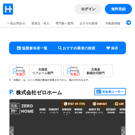
ログイン
無料登録
一括お問合せ
受発注・求人
専門家へ質問
おすすめ業者
不動産情報
ブロ
協賛参加者一覧
おすすめ業者の検索
保存
Ranking
Ranking
北海道
北海道
----
----
位
位
リフォーム部門
新築住宅部門
未集計
未集計
※「未集計」は、口コミ投稿の数値が収集されてから、集計が行われます。
P.
株式会社ゼロホーム
非会員ユーザー
1
/
4