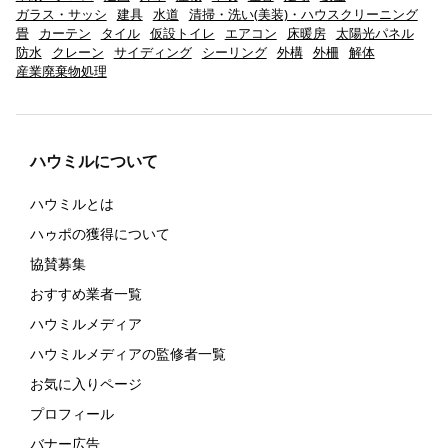
ガラス・サッシ
建具
水道
清掃・洗い(美装)・ハウスクリーニング
畳
カーテン
タイル
仮設トイレ
エアコン
床暖房
太陽光パネル
防水
クレーン
サイディング
シーリング
外構
外柵
解体
産業廃棄物処理
ハウミルについて
ハウミルとは
ハゥポの獲得について
協賛募集
おすすめ業者一覧
ハウミルメディア
ハウミルメディアの監修者一覧
お気に入りページ
プロフィール
バナー広告