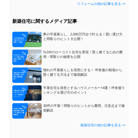
リフォームの他の記事を見る >>
新築住宅に関するメディア記事
夢の平屋暮らし、2,000万円台で叶える！賢い選び方
と間取りのヒント大公開！
5LDKのローコスト住宅を実現！賢く建てるための費
用・間取りの秘密を公開
憧れの平屋暮らしを現実にする！ 坪単価の相場から、
賢く建てる方法まで徹底解説
平屋住宅を得意とするハウスメーカー14選！坪単価ラ
ンキング＆選び方のポイント
家の周りのブロック塀とフェンス、そろそろ...
質問
30坪の平屋！間取りのヒントから費用、注意点まで徹
底解説
マンションの窓の交換はできないのでしょう...
質問
サッシ枠のコーキング劣化の打ち替え費用は...
質問
新築住宅の他の記事を見る >>
鉄製のフェンスをアルミ製のフェンスに交換...
質問
カーポートのスペースを教えて頂きたいです...
質問