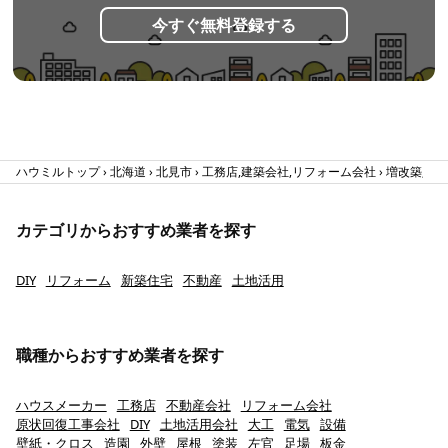
今すぐ無料登録する
ハウミルトップ
北海道
北見市
工務店,建築会社,リフォーム会社
増改築,全面
カテゴリからおすすめ業者を探す
DIY
リフォーム
新築住宅
不動産
土地活用
職種からおすすめ業者を探す
ハウスメーカー
工務店
不動産会社
リフォーム会社
原状回復工事会社
DIY
土地活用会社
大工
電気
設備
壁紙・クロス
造園
外壁
屋根
塗装
左官
足場
板金