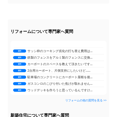
2台用カーポート、片側支持にしたいけど…...
質問
駐車場のコンクリートにカーポート屋根を後...
質問
ガスコンロのこびり付いた焦げが取れません...
質問
ウッドデッキを作ろうと思っているんですけ...
質問
分譲マンションンのクロス張替えについて教...
リフォームについて専門家へ質問
質問
家の周りのブロック塀とフェンス、そろそろ...
質問
マンションの窓の交換はできないのでしょう...
質問
サッシ枠のコーキング劣化の打ち替え費用は...
質問
鉄製のフェンスをアルミ製のフェンスに交換...
質問
カーポートのスペースを教えて頂きたいです...
質問
2台用カーポート、片側支持にしたいけど…...
質問
駐車場のコンクリートにカーポート屋根を後...
質問
ガスコンロのこびり付いた焦げが取れません...
質問
ウッドデッキを作ろうと思っているんですけ...
質問
分譲マンションンのクロス張替えについて教...
質問
リフォームの他の質問を見る >>
総額が約2500万円になる見積もりをハウ...
家の周りのブロック塀とフェンス、そろそろ...
質問
質問
新築の外構工事をハウスメーカーか業者か検...
マンションの窓の交換はできないのでしょう...
質問
質問
フローリングの段差について
新築住宅について専門家へ質問
サッシ枠のコーキング劣化の打ち替え費用は...
質問
質問