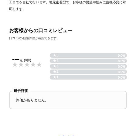
工までを自社で行います。地元密着型で、お客様の要望や悩みに臨機応変に対
応します。
お客様からの口コミレビュー
口コミの5段階評価が確認できます。
★
5
---
0.0%
点
(0件)
★
4
0.0%
★
3
0.0%
★
2
0.0%
★
1
0.0%
総合評価
評価がありません。