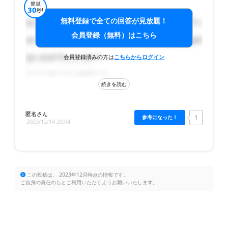
型枠を組めば範囲が広がると考えられますが、このよ
簡単
30
秒!
うな工程であれば問題ないと思います。
無料登録で全ての回答が見放題！
もしベースがコンクリートである場合、差し筋アン
会員登録（無料）はこちら
カーを使用し、コンクリートでしっかりと固めるの
残る課題は高さと目隠しの風の兼ね合いです。条件が
はいかがでしょうか？
会員登録済みの方は
こちらからログイン
良ければ、ベースを300角程度でも十分に持つ可能性
があります。ご参考にしていただければ幸いです。
以下が施工法の概要です：
穴を450角程度に掘り、柱のセンターから150振り
分けで穴を開け、アンカーを打ち込んだら、配筋を
匿名さん
1
2023/12/14 20:04
行い、最終的に300角になるように調整します。
更に柱の芯に穴を開け、鉄筋を通します。できれば
穴の位置をずらして十字に通すと良いでしょう。
この投稿は、 2023年12月時点の情報です。
コンクリートを打設します。垂直な位置と通りを確
ご自身の責任のもとご利用いただくようお願いいたします。
認しましょう。高さは200×450角=0.0405×7箇所
=0.28流米です。