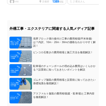
1389
mii
京都府
匿名さん
兵
閲覧
外構工事・エクステリアに関連する人気メディア記事
境界ブロック塀の後付け工事の費用相場(平米単価)
は？内訳、10m・20m・30mの価格をわかりやすく解
説！
ピンコロ石敷きの費用相場と施工方法を徹底解説！
駐車場のチェーンポールの埋め込み費用はいくらかか
る？設置前に知っておきたいポイントを解説
ゴムチップ舗装の費用相場と設置前に知っておきたい
基礎知識を徹底解説！
アスファルト舗装の費用相場(庭・駐車場)と工事内容
を徹底解説！