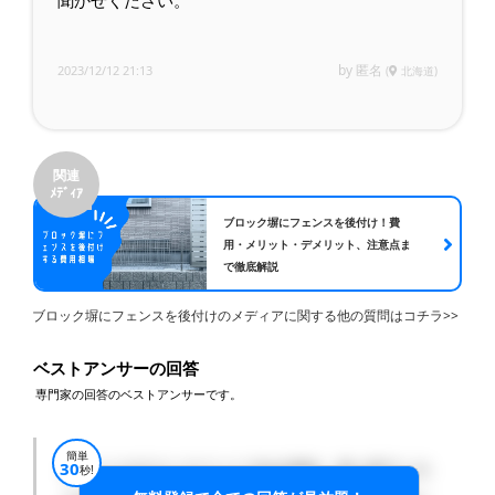
聞かせください。
by 匿名
2023/12/12 21:13
(
北海道)
関連
ﾒﾃﾞｨｱ
ブロック塀にフェンスを後付け！費
用・メリット・デメリット、注意点ま
で徹底解説
ブロック塀にフェンスを後付けのメディアに関する他の質問はコチラ>>
ベストアンサーの回答
専門家の回答のベストアンサーです。
簡単
30
もしベースがコンクリートである場合、差し筋アンカ
秒!