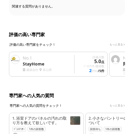
関連する質問がありません。
評価の高い専門家
評価の高い専門家をチェック！
もっと見る
No.
1
評価点数
No.
2
5.0
点
StayHome
岡村
ﾍﾞｽﾄｱﾝｻｰ獲得数
2
建築会社
富山県
清掃
/5件
ｸﾁｺﾐ
ニング
専門家への人気の質問
専門家への人気の質問をチェック！
もっと見る
1. 浴室ドアのパネルの汚れの取
2. 小さなパントリーの換
り方を教えて欲しいです。
ついて
ﾍﾞｽﾄｱﾝｻｰ
1件の回答数
回答待ち
1件の回答数