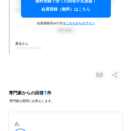
無料登録で全ての回答が見放題！
ーを使用し、コンクリートでしっかりと固めるのはい
会員登録（無料）はこちら
かがでしょうか？
会員登録済みの方は
こちらからログイン
以下が施工法の概要です：
穴を450角程度に掘り、柱のセンターから150振り分け
匿名さん
2023/12/14 20:04
で穴を開け、アンカーを打ち込んだら、配筋を行い、
最終的に300角になるように調整します。
更に柱の芯に穴を開け、鉄筋を通します。できれば穴
の位置をずらして十字に通すと良いでしょう。
1
専門家からの回答
件
コンクリートを打設します。垂直な位置と通りを確認
専門家が質問にお答えします。
しましょう。高さは200×450角=0.0405×7箇所=0.28流
米です。
A.