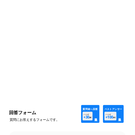
型枠を組めば範囲が広がると考えられますが、この
ような工程であれば問題ないと思います。
残る課題は高さと目隠しの風の兼ね合いです。条件
が良ければ、ベースを300角程度でも十分に持つ可
能性があります。ご参考にしていただければ幸いで
す。
質問者へ回答
ベストアンサー
回答フォーム
ハゥポ
ハゥポ
+30
+100
PT
PT
質問にお答えするフォームです。