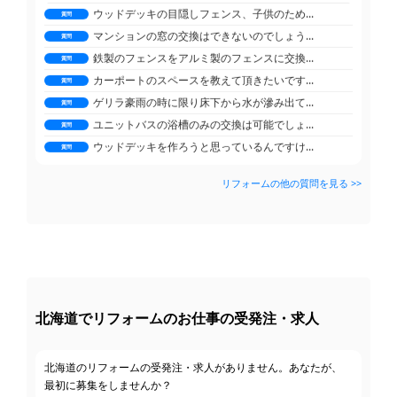
ウッドデッキの目隠しフェンス、子供のため...
質問
マンションの窓の交換はできないのでしょう...
質問
鉄製のフェンスをアルミ製のフェンスに交換...
質問
カーポートのスペースを教えて頂きたいです...
質問
ゲリラ豪雨の時に限り床下から水が滲み出て...
質問
ユニットバスの浴槽のみの交換は可能でしょ...
質問
ウッドデッキを作ろうと思っているんですけ...
質問
外壁塗装の助成金ってあるのでしょうか？
質問
リフォームの他の質問を見る >>
小さなパントリーの換気扇について
質問
外壁塗装のチョーキングは必ずしも塗替えな...
質問
ウッドデッキの目隠しフェンス、子供のため...
質問
マンションの窓の交換はできないのでしょう...
質問
鉄製のフェンスをアルミ製のフェンスに交換...
質問
カーポートのスペースを教えて頂きたいです...
質問
北海道でリフォームのお仕事の受発注・求人
ゲリラ豪雨の時に限り床下から水が滲み出て...
質問
ユニットバスの浴槽のみの交換は可能でしょ...
質問
ウッドデッキを作ろうと思っているんですけ...
北海道のリフォームの受発注・求人がありません。あなたが、
質問
最初に募集をしませんか？
外壁塗装の助成金ってあるのでしょうか？
質問