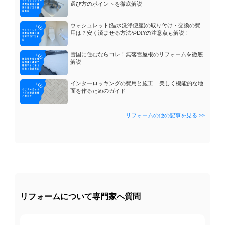
選び方のポイントを徹底解説
ウォシュレット(温水洗浄便座)の取り付け・交換の費
用は？安く済ませる方法やDIYの注意点も解説！
雪国に住むならコレ！無落雪屋根のリフォームを徹底
解説
小さなパントリーの換気扇について
質問
インターロッキングの費用と施工 – 美しく機能的な地
面を作るためのガイド
外壁塗装のチョーキングは必ずしも塗替えな...
質問
ウッドデッキの目隠しフェンス、子供のため...
質問
リフォームの他の記事を見る >>
マンションの窓の交換はできないのでしょう...
質問
鉄製のフェンスをアルミ製のフェンスに交換...
質問
カーポートのスペースを教えて頂きたいです...
質問
ゲリラ豪雨の時に限り床下から水が滲み出て...
質問
ユニットバスの浴槽のみの交換は可能でしょ...
質問
ウッドデッキを作ろうと思っているんですけ...
質問
外壁塗装の助成金ってあるのでしょうか？
リフォームについて専門家へ質問
質問
小さなパントリーの換気扇について
質問
外壁塗装のチョーキングは必ずしも塗替えな...
質問