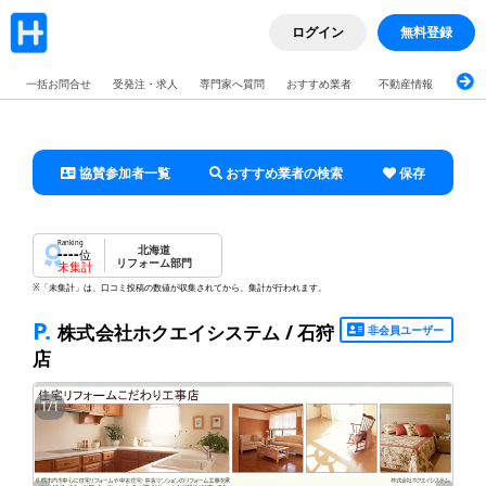
ログイン
無料登録
一括お問合せ
受発注・求人
専門家へ質問
おすすめ業者
不動産情報
ブロ
協賛参加者一覧
おすすめ業者の検索
保存
Ranking
北海道
----
位
リフォーム部門
未集計
※「未集計」は、口コミ投稿の数値が収集されてから、集計が行われます。
P.
株式会社ホクエイシステム / 石狩
非会員ユーザー
店
1
/
1