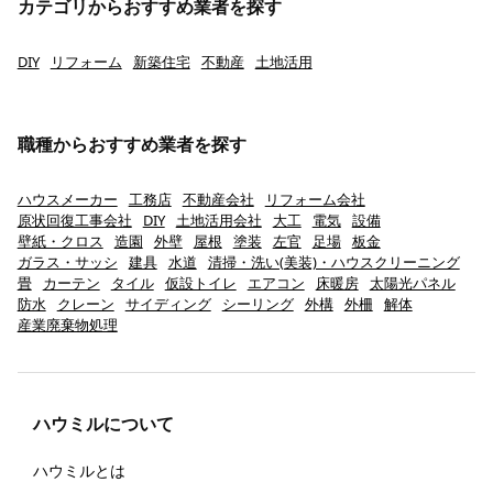
カテゴリからおすすめ業者を探す
DIY
リフォーム
新築住宅
不動産
土地活用
職種からおすすめ業者を探す
ハウスメーカー
工務店
不動産会社
リフォーム会社
原状回復工事会社
DIY
土地活用会社
大工
電気
設備
壁紙・クロス
造園
外壁
屋根
塗装
左官
足場
板金
ガラス・サッシ
建具
水道
清掃・洗い(美装)・ハウスクリーニング
畳
カーテン
タイル
仮設トイレ
エアコン
床暖房
太陽光パネル
防水
クレーン
サイディング
シーリング
外構
外柵
解体
産業廃棄物処理
ハウミルについて
ハウミルとは