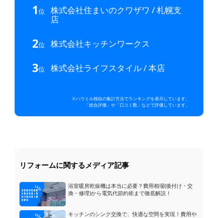
1
株式会社住まいのクワザワ / 札幌支
位
店
2
株式会社キッチンワークス
位
3
株式会社ライフスタイル / 本店
位
※ハウミル独自の集計方法でランキングを表示しています。
「総合評価」や「口コミ数」などで評価しています。
リフォームに関するメディア記事
浴室暖房乾燥機は本当に必要？費用相場(後付け・交
換・修理)から電気代節約術まで徹底解説！
キッチンのシンク交換で、快適な空間を実現！費用や