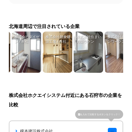
北海道周辺で注目されている企業
竹口組
株式会社ダイゼ
株式会社朝倉建
株式会社住まい
株式会社キッチ
ン / 本社
設工業 / 本社
のユウケン
ンワークス
株式会社ホクエイシステム付近にある石狩市の企業を
比較
を入れて比較するボタンをクリック！
榎本建設株式会社