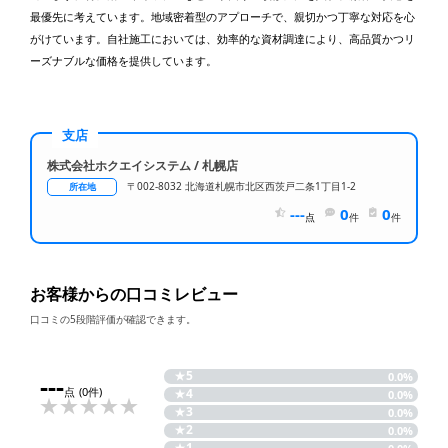
最優先に考えています。地域密着型のアプローチで、親切かつ丁寧な対応を心
がけています。自社施工においては、効率的な資材調達により、高品質かつリ
ーズナブルな価格を提供しています。
支店
株式会社ホクエイシステム / 札幌店
〒002-8032 北海道札幌市北区西茨戸二条1丁目1-2
所在地
---
0
0
点
件
件
お客様からの口コミレビュー
口コミの5段階評価が確認できます。
★
5
---
0.0%
点
(0件)
★
4
0.0%
★
3
0.0%
★
2
0.0%
★
1