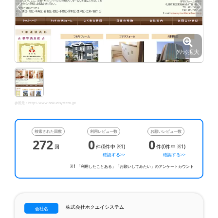
ｸﾘｯｸ拡大
参照元：
http://www.hokueisystem.jp/
検索された回数
利用レビュー数
お願いレビュー数
272
0
0
回
件(0件中 ※1)
件(0件中 ※1)
確認する>>
確認する>>
※1 「利用したことある」「お願いしてみたい」のアンケートカウント
株式会社ホクエイシステム
会社名