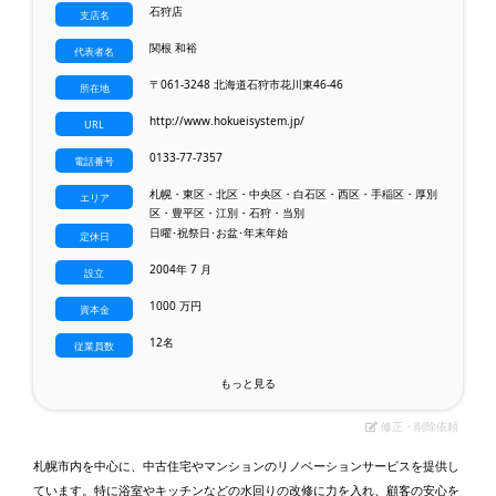
石狩店
支店名
関根 和裕
代表者名
〒061-3248 北海道石狩市花川東46-46
所在地
http://www.hokueisystem.jp/
URL
0133-77-7357
電話番号
札幌・東区・北区・中央区・白石区・西区・手稲区・厚別
エリア
区・豊平区・江別・石狩・当別
日曜･祝祭日･お盆･年末年始
定休日
2004年 7 月
設立
1000 万円
資本金
12名
従業員数
もっと見る
修正・削除依頼
札幌市内を中心に、中古住宅やマンションのリノベーションサービスを提供し
ています。特に浴室やキッチンなどの水回りの改修に力を入れ、顧客の安心を