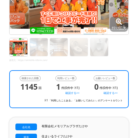
ｸﾘｯｸ拡大
参照元：
https://smilelife-reform.com/
検索された回数
利用レビュー数
お願いレビュー数
1145
1
0
回
件(0件中 ※1)
件(0件中 ※1)
確認する>>
確認する>>
※1 「利用したことある」「お願いしてみたい」のアンケートカウント
有限会社メモリアルプラザたけや
会社名
住まいるライフたけや
屋号