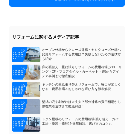
リフォームに関するメディア記事
オープン外構からクローズ外構・セミクローズ外構へ
変更リフォームする費用は？失敗しないための選び方
も紹介
床の張替え・重ね張りリフォームの費用相場(フローリ
ング・CF・フロアタイル・カーペット・畳)からアイ
デア事例まで徹底解説
キッチンの壁紙張り替えリフォームで、毎日が楽しく
なる！費用相場＆おしゃれな選び方を徹底解説
壁紙の穴や剥がれは大丈夫？部分補修の費用相場から
修理業者選びまで徹底解説！
ブロック塀の上のウッドフェンスの交換
質問
トタン屋根のリフォームの費用相場(張り替え・カバー
工法・塗装・修理)を徹底解説！選び方のコツも
ガスコンロのこびり付いた焦げが取れません...
質問
ガレージとベランダの屋根、波板から違う素...
質問