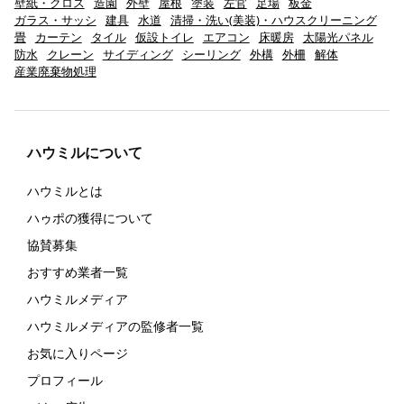
壁紙・クロス
造園
外壁
屋根
塗装
左官
足場
板金
ガラス・サッシ
建具
水道
清掃・洗い(美装)・ハウスクリーニング
畳
カーテン
タイル
仮設トイレ
エアコン
床暖房
太陽光パネル
防水
クレーン
サイディング
シーリング
外構
外柵
解体
産業廃棄物処理
ハウミルについて
ハウミルとは
ハゥポの獲得について
協賛募集
おすすめ業者一覧
ハウミルメディア
ハウミルメディアの監修者一覧
お気に入りページ
プロフィール