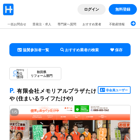
ログイン
無料登録
一括お問合せ
受発注・求人
専門家へ質問
おすすめ業者
不動産情報
ブロ
協賛参加者一覧
おすすめ業者の検索
保存
Ranking
秋田県
1
位
リフォーム部門
獲得
P.
有限会社メモリアルプラザたけ
非会員ユーザー
や
(住まいるライフたけや)
1
/
5