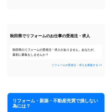
ガスコンロのこびり付いた焦げが取れません...
質問
ガレージとベランダの屋根、波板から違う素...
質問
勝手口が壊れました。
質問
家の周りのブロック塀とフェンス、そろそろ...
質問
外壁塗装の助成金ってあるのでしょうか？
質問
秋田県でリフォームのお仕事の受発注・求人
キッチンの各パーツの交換時間
質問
ペア硝子か内窓を設置するか悩んでいます
質問
ウッドの目隠しフェンスを付けたいんだけど...
秋田県のリフォームの受発注・求人がありません。あなたが、
質問
最初に募集をしませんか？
鉄骨のガレージの上に1LDK トイレ バ...
質問
リフォームの受発注・求人を募集する >>
リフォーム・新築・不動産売買で損しない
為には？