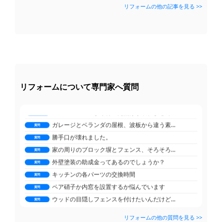
リフォームの他の記事を見る >>
勝手口が壊れました。
質問
家の周りのブロック塀とフェンス、そろそろ...
質問
外壁塗装の助成金ってあるのでしょうか？
質問
キッチンの各パーツの交換時間
質問
ペア硝子か内窓を設置するか悩んでいます
質問
ウッドの目隠しフェンスを付けたいんだけど...
質問
鉄骨のガレージの上に1LDK トイレ バ...
リフォームについて専門家へ質問
質問
ブロック塀の上のウッドフェンスの交換
質問
ガスコンロのこびり付いた焦げが取れません...
質問
ガレージとベランダの屋根、波板から違う素...
質問
勝手口が壊れました。
質問
家の周りのブロック塀とフェンス、そろそろ...
質問
外壁塗装の助成金ってあるのでしょうか？
質問
キッチンの各パーツの交換時間
質問
ペア硝子か内窓を設置するか悩んでいます
質問
ウッドの目隠しフェンスを付けたいんだけど...
質問
鉄骨のガレージの上に1LDK トイレ バ...
質問
リフォームの他の質問を見る >>
ブロック塀の上のウッドフェンスの交換
質問