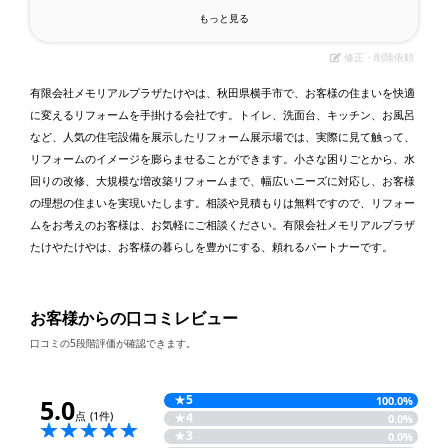
もっと見る
修正・削除依頼
有限会社メモリアルプラザたけやは、秋田県横手市で、お客様の住まいを快適
に変えるリフォームを手掛ける会社です。トイレ、洗面台、キッチン、お風呂
など、人気の住宅設備を展示したリフォーム展示場では、実際に見て触って、
リフォームのイメージを膨らませることができます。小さな困りごとから、水
回りの改修、大規模な増改築リフォームまで、幅広いニーズに対応し、お客様
の理想の住まいを実現いたします。相談や見積もりは無料ですので、リフォー
ムをお考えのお客様は、お気軽にご相談ください。有限会社メモリアルプラザ
たけやたけやは、お客様の暮らしを豊かにする、頼れるパートナーです。
お客様からの口コミレビュー
口コミの5段階評価が確認できます。
★
5
5.0
100.0%
点
(1件)
★
4
0.0%
★
3
0.0%