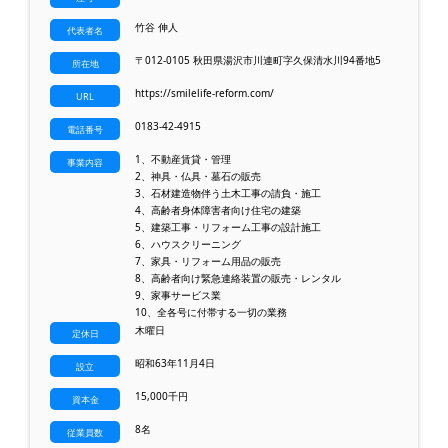
竹谷 伸人
代表者名
〒012-0105 秋田県湯沢市川連町字久保清水川94番地5
所在地
https://smilelife-reform.com/
URL
0183-42-4915
電話番号
1、不動産賃貸・管理
事業内容
2、神具・仏具・墓石の販売
3、石材建造物伴う土木工事の請負・施工
4、高齢者身体障害者向け住宅の建築
5、建築工事・リフォーム工事の設計施工
6、ハウスクリーニング
7、家具・リフォーム用品の販売
8、高齢者向け緊急連絡装置の販売・レンタル
9、家事サービス業
10、全各号に付帯する一切の業務
木曜日
定休日
昭和63年11月4日
設立
15,000千円
資本金
8名
従業員数