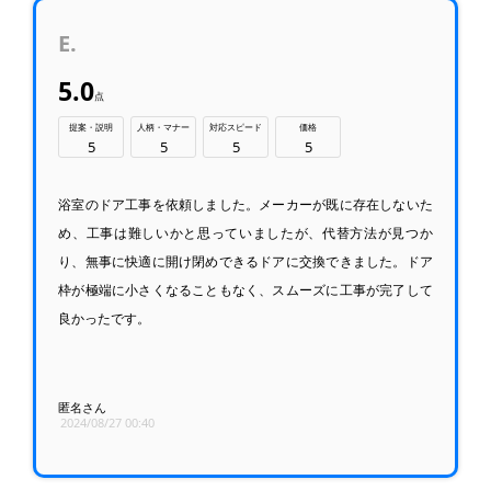
E.
5.0
点
提案・説明
人柄・マナー
対応スピード
価格
5
5
5
5
浴室のドア工事を依頼しました。メーカーが既に存在しないた
め、工事は難しいかと思っていましたが、代替方法が見つか
り、無事に快適に開け閉めできるドアに交換できました。ドア
枠が極端に小さくなることもなく、スムーズに工事が完了して
良かったです。
匿名さん
2024/08/27 00:40