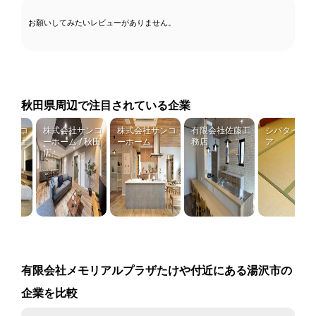
お願いしてみたいレビューがありません。
秋田県周辺で注目されている企業
サンコ
株式会社サンコ
株式会社サンコ
有限会社佐藤工
シバタインテリ
 本社
ーホーム / 秋田
ーホーム
務店
ア
店
有限会社メモリアルプラザたけや付近にある湯沢市の
企業を比較