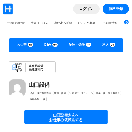
ログイン
無料登録
一括お問合せ
受発注・求人
専門家へ質問
おすすめ業者
不動産情報
ブロ
お仕事
Q&A
受注・発注
求人
0
0
1
0
件
件
件
件
Ranking
兵庫県設備
1
位
受発注部門
獲得
山口設備
拠点：神戸市東灘区
職種：設備
対応分野：リフォーム
事業主体：個人事業主
依頼件数：1件
山口設備さんへ
お仕事の依頼をする