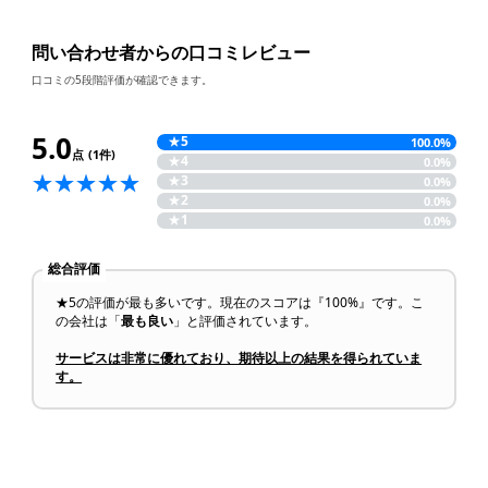
問い合わせ者からの口コミレビュー
口コミの5段階評価が確認できます。
5.0
★
5
100.0%
点
(1件)
★
4
0.0%
★
3
0.0%
★
2
0.0%
★
1
0.0%
総合評価
★5の評価が最も多いです。現在のスコアは『100%』です。こ
の会社は「
最も良い
」と評価されています。
サービスは非常に優れており、期待以上の結果を得られていま
す。