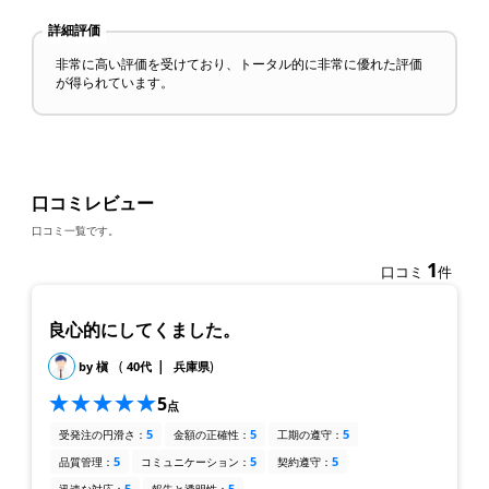
詳細評価
非常に高い評価を受けており、トータル的に非常に優れた評価
が得られています。
口コミレビュー
口コミ一覧です。
1
口コミ
件
良心的にしてくました。
(
|
)
by 槇
40代
兵庫県
5
点
5
5
5
受発注の円滑さ：
金額の正確性：
工期の遵守：
5
5
5
品質管理：
コミュニケーション：
契約遵守：
5
5