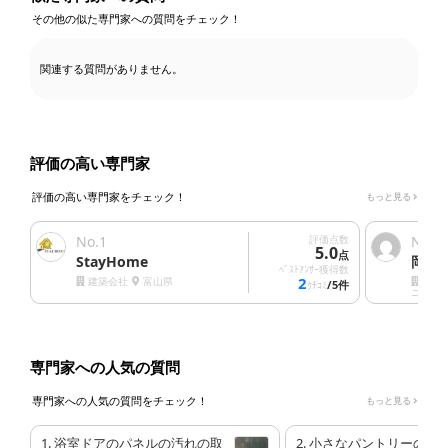
その他の似た専門家への質問をチェック！
関連する質問がありません。
評価の高い専門家
評価の高い専門家をチェック！
もっと見る
No.
1
評価点数
No.
2
5.0
点
StayHome
岡村
ﾍﾞｽﾄｱﾝｻｰ獲得数
2
建築会社
富山県
清掃
/5件
ｸﾁｺﾐ
ニング
専門家への人気の質問
専門家への人気の質問をチェック！
もっと見る
1. 浴室ドアのパネルの汚れの取
2. 小さなパントリーの換