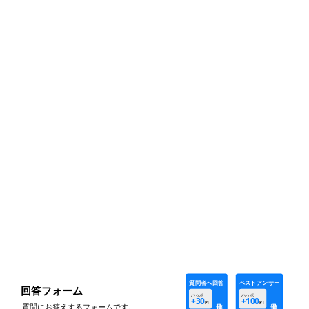
質問者へ回答
ベストアンサー
回答フォーム
ハゥポ
ハゥポ
+30
+100
PT
PT
質問にお答えするフォームです。