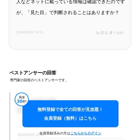
人などネットに載っている情報は確認できたのです
が、「見た目」で判断されることはありますか？
2024/03/03 16:16
by 匿名
(
千葉県)
ベストアンサーの回答
専門家の回答のベストアンサーです。
簡単
30
無いこともないです。
秒!
無料登録で全ての回答が見放題！
オーナーさんや不動産屋さんによって異なります。
会員登録（無料）はこちら
会員登録済みの方は
こちらからログイン
2024/03/05 23:52