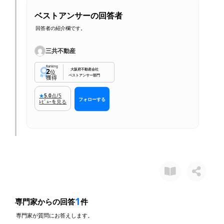
ベストアンサーの回答者
回答者の紹介欄です。
三共不動産
Ranking
2
大阪府不動産会社
位
ベストアンサー部門
獲得
★
5.0
点/5
フォローする
ﾚﾋﾞｭｰを見る
1
専門家からの回答
件
専門家が質問にお答えします。