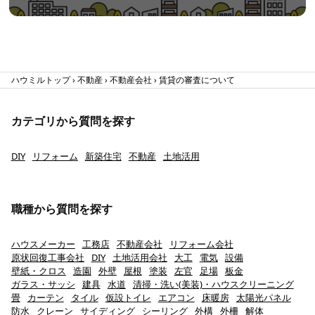
ハウミルトップ
不動産
不動産会社
賃貸の審査について
カテゴリから質問を探す
DIY
リフォーム
新築住宅
不動産
土地活用
職種から質問を探す
ハウスメーカー
工務店
不動産会社
リフォーム会社
原状回復工事会社
DIY
土地活用会社
大工
電気
設備
壁紙・クロス
造園
外壁
屋根
塗装
左官
足場
板金
ガラス・サッシ
建具
水道
清掃・洗い(美装)・ハウスクリーニング
畳
カーテン
タイル
仮設トイレ
エアコン
床暖房
太陽光パネル
防水
クレーン
サイディング
シーリング
外構
外柵
解体