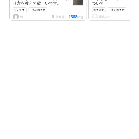
り方を教えて欲しいです。
ついて
ﾍﾞｽﾄｱﾝｻｰ
1件の回答数
回答待ち
1件の回答数
1388
mii
京都府
匿名さん
兵
閲覧