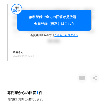
簡単
30
一般的にハウスメーカーにお任せすることで、自分で
秒!
無料登録で全ての回答が見放題！
する手続きや段取り、工事状況の管理など全て代理で
会員登録（無料）はこちら
行ってくれるので楽ができます。
ただ、3〜4割の手数料が発生するのでデメリットはあ
会員登録済みの方は
こちらからログイン
ります。
保証に関してハウスメーカーによって異なりますが、
匿名さん
2023/08/19 17:34
基本的に外構の機材や部材、技術的な保証は、工事を
行った業者がするものです。
良い業者を知っている場合は、直接依頼した方が、安
く良い工事ができます。不安な場合は、ハウスメーカ
ーへ依頼した方が良いです。
1
専門家からの回答
件
専門家が質問にお答えします。