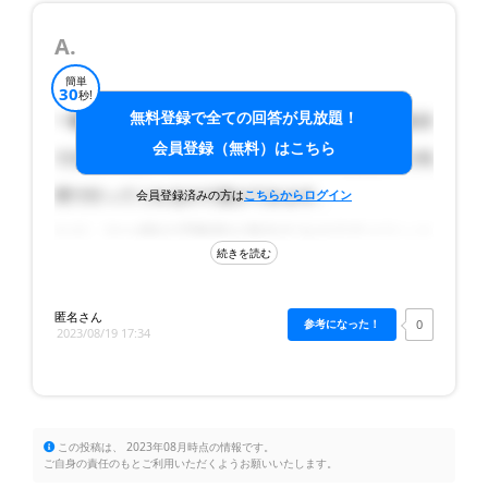
A.
簡単
30
秒!
無料登録で全ての回答が見放題！
一般的にハウスメーカーにお任せすることで、自分
会員登録（無料）はこちら
でする手続きや段取り、工事状況の管理など全て代
理で行ってくれるので楽ができます。
会員登録済みの方は
こちらからログイン
ただ、3〜4割の手数料が発生するのでデメリット
はあります。
保証に関してハウスメーカーによって異なります
匿名さん
0
2023/08/19 17:34
が、基本的に外構の機材や部材、技術的な保証は、
工事を行った業者がするものです。
良い業者を知っている場合は、直接依頼した方が、
この投稿は、 2023年08月時点の情報です。
安く良い工事ができます。不安な場合は、ハウスメ
ご自身の責任のもとご利用いただくようお願いいたします。