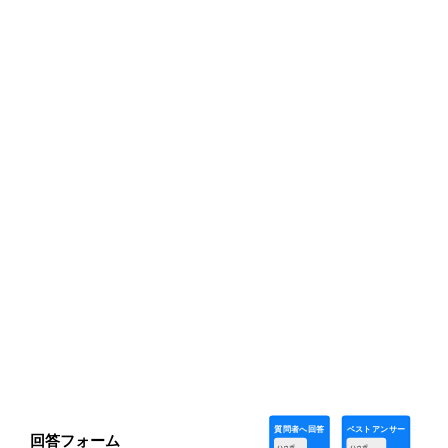
ーカーへ依頼した方が良いです。
質問者へ回答
ベストアンサー
回答フォーム
ハゥポ
ハゥポ