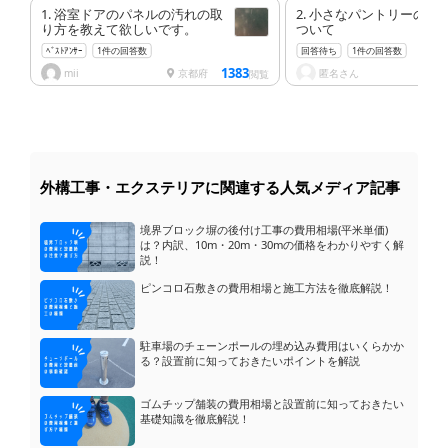
1. 浴室ドアのパネルの汚れの取
2. 小さなパントリーの換
り方を教えて欲しいです。
ついて
ﾍﾞｽﾄｱﾝｻｰ
1件の回答数
回答待ち
1件の回答数
1383
mii
京都府
匿名さん
兵
閲覧
外構工事・エクステリアに関連する人気メディア記事
境界ブロック塀の後付け工事の費用相場(平米単価)
は？内訳、10m・20m・30mの価格をわかりやすく解
説！
ピンコロ石敷きの費用相場と施工方法を徹底解説！
駐車場のチェーンポールの埋め込み費用はいくらかか
る？設置前に知っておきたいポイントを解説
ゴムチップ舗装の費用相場と設置前に知っておきたい
基礎知識を徹底解説！