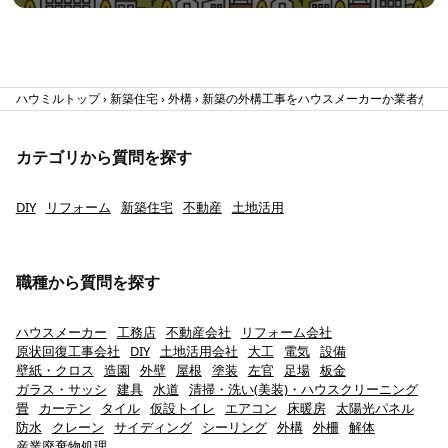
ハウミルトップ
新築住宅
外構
新築の外構工事をハウスメーカーか業者か検
カテゴリから質問を探す
DIY
リフォーム
新築住宅
不動産
土地活用
職種から質問を探す
ハウスメーカー
工務店
不動産会社
リフォーム会社
原状回復工事会社
DIY
土地活用会社
大工
電気
設備
壁紙・クロス
造園
外壁
屋根
塗装
左官
足場
板金
ガラス・サッシ
建具
水道
清掃・洗い(美装)・ハウスクリーニング
畳
カーテン
タイル
仮設トイレ
エアコン
床暖房
太陽光パネル
防水
クレーン
サイディング
シーリング
外構
外柵
解体
産業廃棄物処理