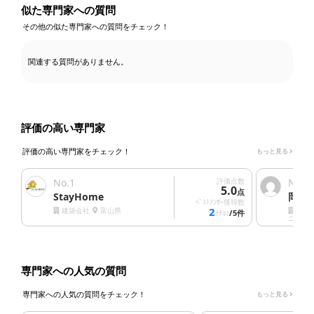
似た専門家への質問
その他の似た専門家への質問をチェック！
関連する質問がありません。
評価の高い専門家
評価の高い専門家をチェック！
もっと見る
No.
1
評価点数
No.
2
5.0
点
StayHome
岡村
ﾍﾞｽﾄｱﾝｻｰ獲得数
2
建築会社
富山県
清掃
/5件
ｸﾁｺﾐ
ニング
専門家への人気の質問
専門家への人気の質問をチェック！
もっと見る