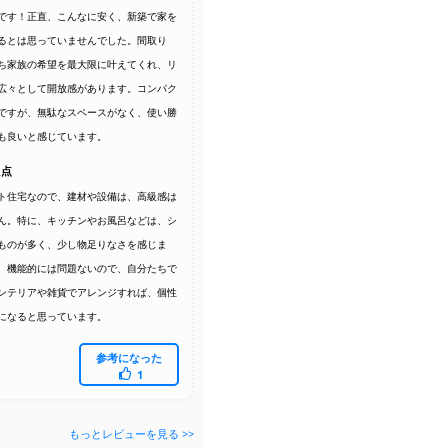
です！正直、こんなに安く、新築で家を
るとは思っていませんでした。間取り
ち家族の希望を最大限に叶えてくれ、リ
広々として開放感があります。コンパク
ですが、無駄なスペースがなく、使い勝
も良いと感じています。
た点
ト住宅なので、建材や設備は、高級感は
ん。特に、キッチンやお風呂などは、シ
ものが多く、少し物足りなさを感じま
、機能的には問題ないので、自分たちで
ンテリアや雑貨でアレンジすれば、個性
になると思っています。
参考になった
1
もっとレビューを見る >>