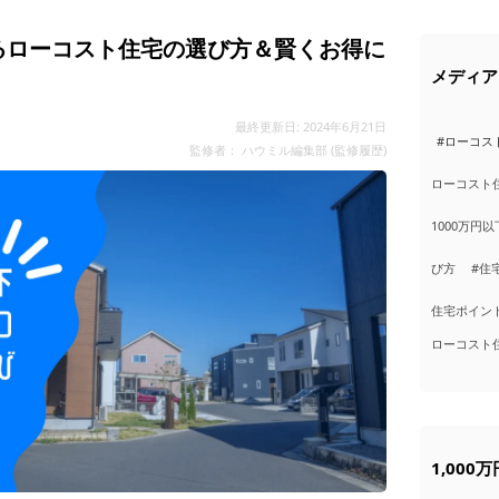
てるローコスト住宅の選び方＆賢くお得に
メディア
最終更新日: 2024年6月21日
#ローコス
監修者： ハウミル編集部 (
監修履歴
)
ローコスト
1000万円以
び方
#住
住宅ポイン
ローコスト
1,00