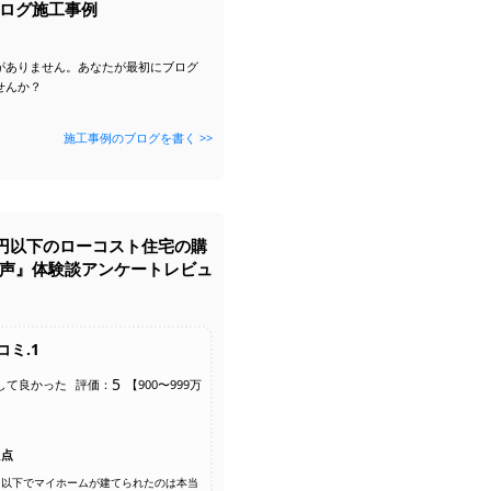
ログ施工事例
がありません。あなたが最初にブログ
せんか？
施工事例のブログを書く >>
0万円以下のローコスト住宅の購
声』体験談アンケートレビュ
コミ.1
5
して良かった
評価：
【900〜999万
た点
万円以下でマイホームが建てられたのは本当