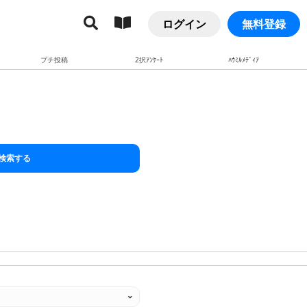
ログイン
無料登録
プチ投稿
2択ｱﾝｹｰﾄ
ﾊｳﾐﾙﾒﾃﾞｨｱ
検索する