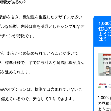
な特徴があるの？
駄な装飾を省き、機能性を重視したデザインが多い
1,0
プルな箱型、内装は白を基調としたシンプルなデ
住宅
よう
デザインが特徴です。
は？
観が、あらかじめ決められていることが多いで
が、標準仕様で、すでに設計図や耐震計算が済ん
築を進められます。
設備やオプションは、標準では含まれていないこ
1,0
は備えているので、安心して生活できます。
の見積
ように