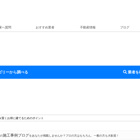
家へ質問
おすすめ業者
不動産情報
ブログ
ゴリーから調べる
業者を
方＆賢くお得に建てるためのポイント
施工事例ブログ
』の
をあなたが掲載しませんか？プロの方はもちろん、一般の方も大歓迎！