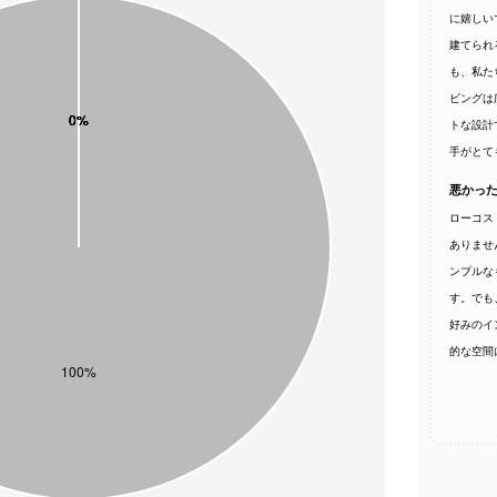
に嬉しい
建てられ
も、私た
ビングは
トな設計
手がとて
悪かっ
ローコス
ありませ
ンプルな
す。でも
好みのイ
的な空間