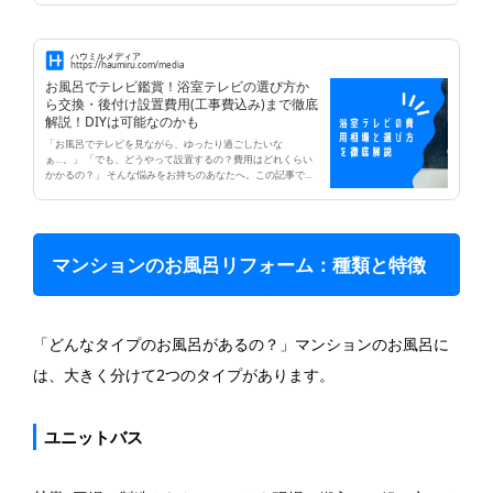
電気代がどれくらいかかるのか、不安に思う方も多いのでは
ないでしょうか？ この記事では、浴室乾燥機について、後付
け・交換費用から電気代節約術、おすすめメーカー、そして
実際の施工事例まで、わかりやすく解説します。
ハウミルメディア
https://haumiru.com/media
お風呂でテレビ鑑賞！浴室テレビの選び方か
ら交換・後付け設置費用(工事費込み)まで徹底
解説！DIYは可能なのかも
「お風呂でテレビを見ながら、ゆったり過ごしたいな
ぁ…。」 「でも、どうやって設置するの？費用はどれくらい
かかるの？」 そんな悩みをお持ちのあなたへ。この記事で
は、お風呂でテレビを楽しむための浴室テレビについて、選
び方から設置費用、そして注意点まで、わかりやすく解説し
ます。
マンションのお風呂リフォーム：種類と特徴
「どんなタイプのお風呂があるの？」マンションのお風呂に
は、大きく分けて2つのタイプがあります。
ユニットバス