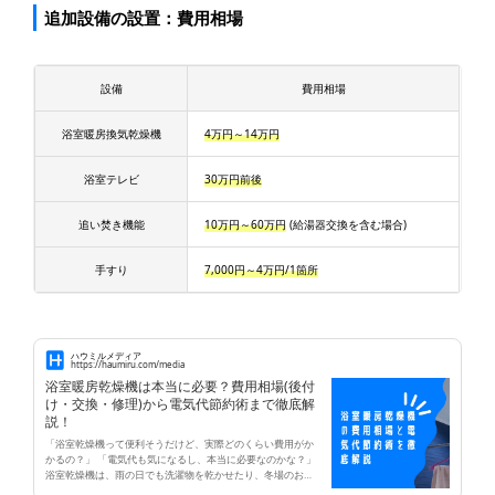
追加設備の設置：費用相場
設備
費用相場
浴室暖房換気乾燥機
4万円～14万円
浴室テレビ
30万円前後
追い焚き機能
10万円～60万円
(給湯器交換を含む場合)
手すり
7,000円～4万円/1箇所
ハウミルメディア
https://haumiru.com/media
浴室暖房乾燥機は本当に必要？費用相場(後付
け・交換・修理)から電気代節約術まで徹底解
説！
「浴室乾燥機って便利そうだけど、実際どのくらい費用がか
かるの？」 「電気代も気になるし、本当に必要なのかな？」
浴室乾燥機は、雨の日でも洗濯物を乾かせたり、冬場のお風
呂を暖めたりと、とっても便利ですよね。でも、設置費用や