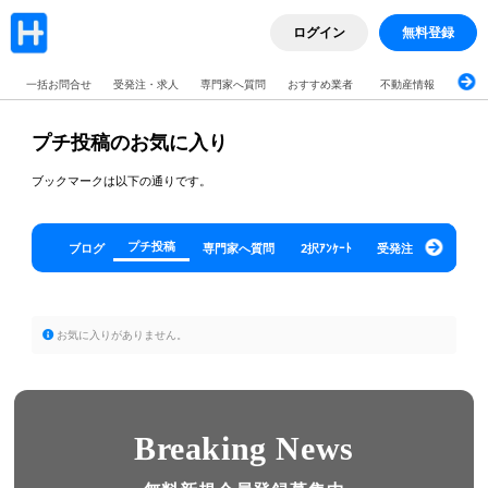
ログイン
無料登録
一括お問合せ
受発注・求人
専門家へ質問
おすすめ業者
不動産情報
ブロ
プチ投稿のお気に入り
ブックマークは以下の通りです。
プチ投稿
ブログ
専門家へ質問
2択ｱﾝｹｰﾄ
受発注・求人
不
お気に入りがありません。
Breaking News