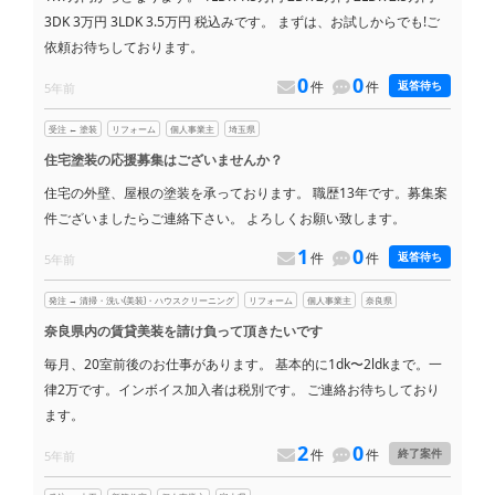
3DK 3万円 3LDK 3.5万円 税込みです。 まずは、お試しからでも!ご
依頼お待ちしております。
0
0
件
件
返答待ち
5年前
受注 ← 塗装
リフォーム
個人事業主
埼玉県
住宅塗装の応援募集はございませんか？
住宅の外壁、屋根の塗装を承っております。 職歴13年です。募集案
件ございましたらご連絡下さい。 よろしくお願い致します。
1
0
件
件
返答待ち
5年前
発注 → 清掃・洗い(美装)・ハウスクリーニング
リフォーム
個人事業主
奈良県
奈良県内の賃貸美装を請け負って頂きたいです
毎月、20室前後のお仕事があります。 基本的に1dk〜2ldkまで。一
律2万です。インボイス加入者は税別です。 ご連絡お待ちしており
ます。
2
0
件
件
終了案件
5年前