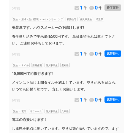
1
0
件
件
終了案件
5年前
受注 ← 清掃・洗い(美装)・ハウスクリーニング
新築住宅
個人事業主
埼玉県
美装屋です。ハウスメーカーの下請けします!
養生捲り込みで平米単価500円です。 単価希望あれば教えて下さ
い。 ご連絡お待ちしております。
1
0
件
件
返答待ち
6年前
受注 ← タイル
新築住宅
個人事業主
愛知県
15,000円で応援行きます!
メインは下請け土間タイルを施工しています。空きがある日なら、
いつでも応援可能です。 宜しくお願いします。
1
0
件
件
返答待ち
6年前
受注 ← 電気
リフォーム
個人事業主
兵庫県
電工の応援いけます！
兵庫県を拠点に動いています。空き状態が続いていますので、まず