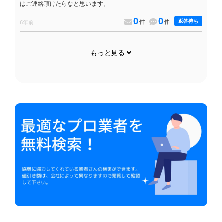
はご連絡頂けたらなと思います。
0
0
件
件
返答待ち
6年前
もっと見る