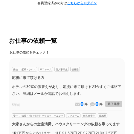
会員登録済みの方は
こちらからログイン
お仕事の依頼一覧
お仕事の依頼をチェック！
発注 → 壁紙・クロス
リフォーム
個人事業主
福井県
応援に来て頂ける方
ホテルの30室の張替えがあり、応援に来て頂ける方!今すぐご連絡下
さい。詳細はメールか電話でお伝えします。
0
0
件
件
終了案件
5年前
受注 ← 清掃・洗い(美装)・ハウスクリーニング
リフォーム
個人事業主
茨城県
大家さんからの空室清掃、ハウスクリーニングの依頼を承ってます
1R1万円からとなります。 1LDK 1.5万円 2DK 2万円 2LDK 2.5万円