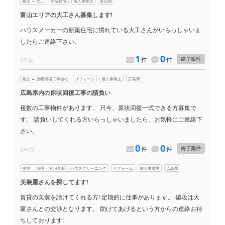
発注 → 大工
新築住宅
個人事業主
富山県
富山エリアの大工さん募集します!
ハウスメーカーの新築住宅に慣れている大工さんがいらっしゃいま
したらご連絡下さい。
1
0
件
件
終了案件
5年前
発注 → 原状回復工事会社
リフォーム
個人事業主
広島県
広島県内の原状回復工事の請負い
複数の工事物件があります。 只今、原状回復一式できる方募集で
す。 請負いしてくれる方いらっしゃいましたら、お気軽にご連絡下
さい。
0
0
件
件
終了案件
5年前
発注 → 清掃・洗い(美装)・ハウスクリーニング
リフォーム
個人事業主
広島県
美装屋さんを探してます!
賃貸の美装を請けてくれる方! 定期的に仕事があります。 値段は大
家さんとの交渉となります。 助けてあげるという方からの連絡お待
ちしております!