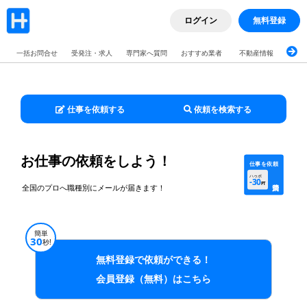
ログイン
無料登録
一括お問合せ
受発注・求人
専門家へ質問
おすすめ業者
不動産情報
ブロ
仕事を依頼する
依頼を検索する
お仕事の依頼をしよう！
仕事を依頼
ハゥポ
-30
PT
全国のプロへ職種別にメールが届きます！
簡単
30
秒!
無料登録で依頼ができる！
会員登録（無料）はこちら