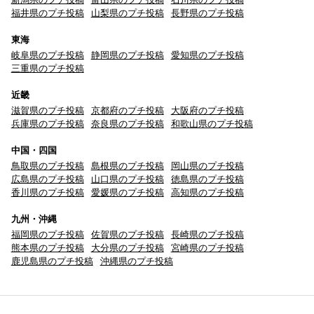
福井県のプチ投稿
山梨県のプチ投稿
長野県のプチ投稿
東海
岐阜県のプチ投稿
静岡県のプチ投稿
愛知県のプチ投稿
三重県のプチ投稿
近畿
滋賀県のプチ投稿
京都府のプチ投稿
大阪府のプチ投稿
兵庫県のプチ投稿
奈良県のプチ投稿
和歌山県のプチ投稿
中国・四国
鳥取県のプチ投稿
島根県のプチ投稿
岡山県のプチ投稿
広島県のプチ投稿
山口県のプチ投稿
徳島県のプチ投稿
香川県のプチ投稿
愛媛県のプチ投稿
高知県のプチ投稿
九州・沖縄
福岡県のプチ投稿
佐賀県のプチ投稿
長崎県のプチ投稿
熊本県のプチ投稿
大分県のプチ投稿
宮崎県のプチ投稿
鹿児島県のプチ投稿
沖縄県のプチ投稿