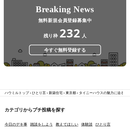
Breaking News
無料新規会員登録募集中
232
残り枠
人
今すぐ無料登録する
ハウミルトップ
ひとり言
新築住宅
東京都
タイニーハウスの魅力に迫る
カテゴリからプチ投稿を探す
今日のデキ事
雑談をしよう
教えてほしい
体験談
ひとり言