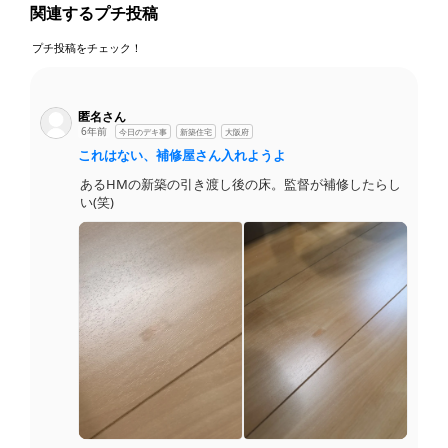
関連するプチ投稿
プチ投稿をチェック！
匿名さん
6年前
今日のデキ事
新築住宅
大阪府
これはない、補修屋さん入れようよ
あるHMの新築の引き渡し後の床。監督が補修したらし
い(笑)