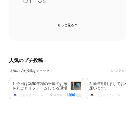
1
5
もっと見る
人気のプチ投稿
人気のプチ投稿をチェック！
もっと見る
1. 今日は築50年程の平屋のお家
2. 新年明けましておめで
を丸ごとリフォームしてる現場
座います。
1096
ビセンリフォーム
奈良県
ビセンリフォーム
奈
閲覧