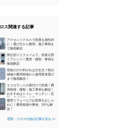
ロス関連する記事
アクセントクロスで部屋を個性的
に！選び方から費用、施工事例ま
で徹底解説
間仕切りリフォームで、部屋を賢
くアレンジ！費用・種類・事例を
徹底解説
壁紙の穴や剥がれは大丈夫？部分
補修の費用相場から修理業者選び
まで徹底解説！
エコカラットの後付けで快適！費
用相場・種類・施工事例も解説！
おすすめはトイレ・キッチン・玄
関・子供部屋の施工
腰壁リフォームでお部屋をおしゃ
れに！費用相場や事例、DIYも解
説！
壁紙・クロスの他の記事を見る >>