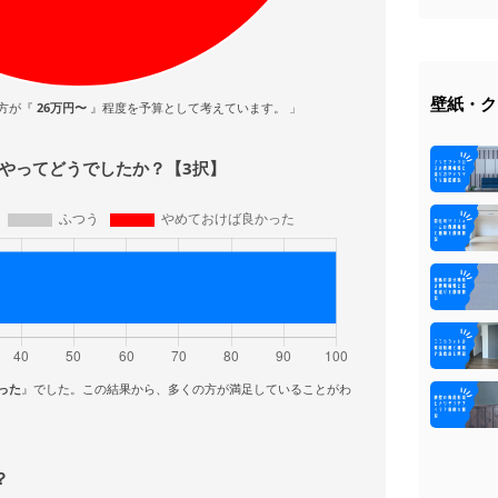
壁紙・ク
方が『
26万円〜
』程度を予算として考えています。 」
をやってどうでしたか？【3択】
った
』でした。この結果から、多くの方が満足していることがわ
？