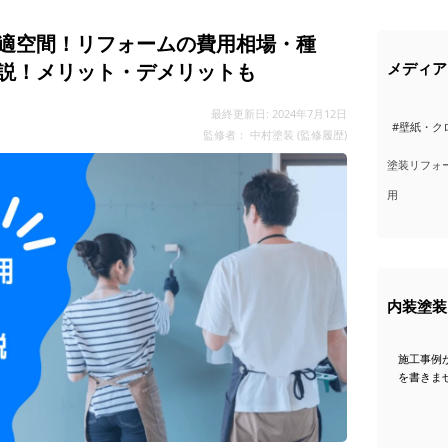
適空間！リフォームの費用相場・種
説！メリット・デメリットも
メディア
最終更新日: 2024年7月12日
#壁紙・ク
監修者：
中村塗装
(
監修履歴
)
塗装リフォ
用
内装塗装
施工事例
を書きま