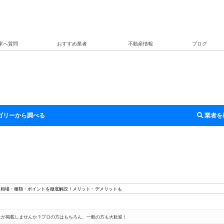
家へ質問
おすすめ業者
不動産情報
ブログ
ゴリーから調べる
業者を
用相場・種類・ポイントを徹底解説！メリット・デメリットも
たが掲載しませんか？プロの方はもちろん、一般の方も大歓迎！