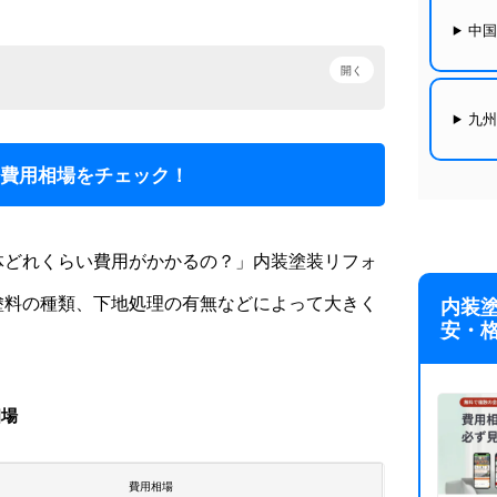
中
開く
九
：費用相場をチェック！
体どれくらい費用がかかるの？」内装塗装リフォ
塗料の種類、下地処理の有無などによって大きく
内装
安・
相場
費用相場