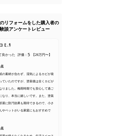
のリフォームをした購入者の
験談アンケートレビュー
コミ.1
5
て良かった
評価：
【26万円〜】
た点
紙の素材が合わず、湿気によるカビが発
っていたのですが、塗装後は全くカビが
なりました。梅雨時期でも安心して過ご
になり、本当に嬉しいです。また、塗装
部屋に防汚効果も期待できるので、小さ
んやペットがいる家庭にもおすすめで
た点
部屋が使えなくなるため、生活スペース