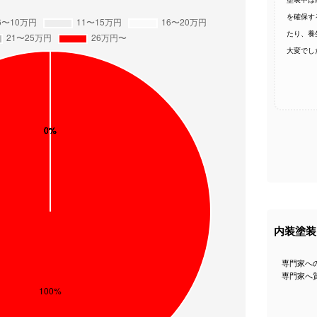
を確保す
たり、養
大変でし
内装塗装
専門家へ
専門家へ