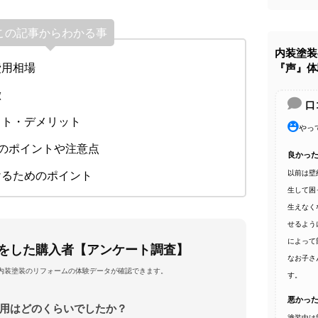
この記事からわかる事
内装塗装
費用相場
『声』体
徴
口
ット・デメリット
やっ
際のポイントや注意点
良かっ
以前は壁
けるためのポイント
生して困
生えなく
せるよう
によって
をした購入者【アンケート調査】
なお子さ
内装塗装のリフォームの体験データが確認できます。
す。
悪かっ
費用はどのくらいでしたか？
塗装中は