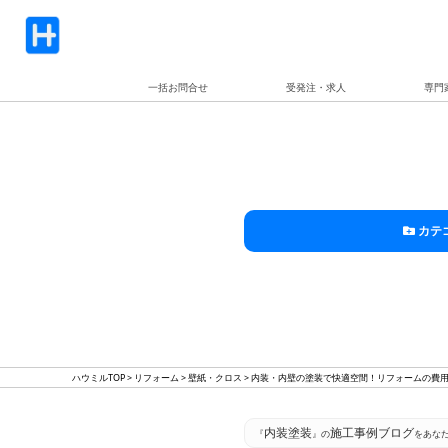
一括お問合せ
受発注・求人
専門
カテ
ハウミルTOP
>
リフォーム
>
壁紙・クロス
>
内装・内壁の塗装で快適空間！リフォームの費
内装塗装
施工事例ブログ
『
』の
をあな