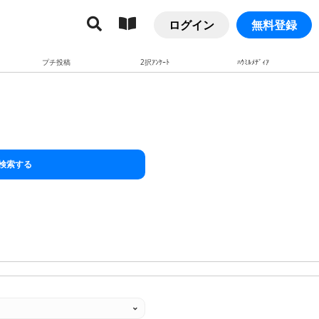
ログイン
無料登録
プチ投稿
2択ｱﾝｹｰﾄ
ﾊｳﾐﾙﾒﾃﾞｨｱ
検索する