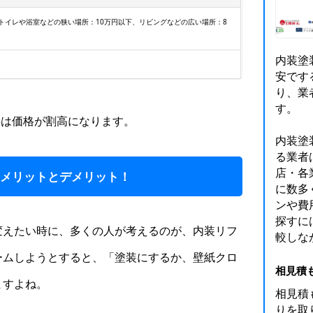
(トイレや浴室などの狭い場所：10万円以下、リビングなどの広い場所：8
内装塗
安です
り、業
す。
料は価格が割高になります。
内装塗
る業者
店・各
のメリットとデメリット！
に数多
ンや費
探すに
変えたい時に、多くの人が考えるのが、内装リフ
較しな
ームしようとすると、「塗装にするか、壁紙クロ
相見積
ますよね。
相見積
りを取