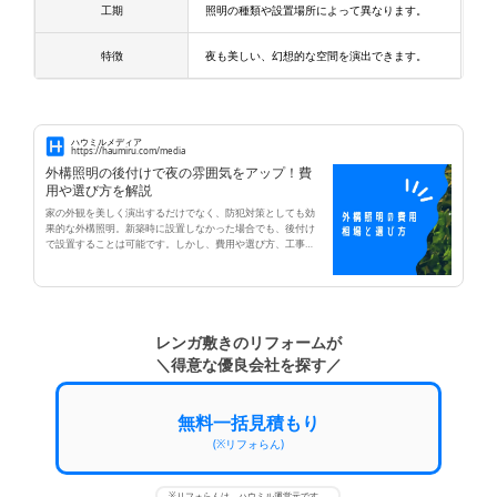
工期
照明の種類や設置場所によって異なります。
特徴
夜も美しい、幻想的な空間を演出できます。
ハウミルメディア
https://haumiru.com/media
外構照明の後付けで夜の雰囲気をアップ！費
用や選び方を解説
家の外観を美しく演出するだけでなく、防犯対策としても効
果的な外構照明。新築時に設置しなかった場合でも、後付け
で設置することは可能です。しかし、費用や選び方、工事内
容など、わからないことも多いのではないでしょうか。 この
記事では、外構照明の後付けにかかる費用や種類、選び方、
注意点などについて詳しく解説します。よくある質問や口コ
ミも紹介しますので、ぜひ参考にしてください。
レンガ敷きのリフォームが
＼得意な優良会社を探す／
無料一括見積もり
(※リフォらん)
※リフォらんは、ハウミル運営元です。