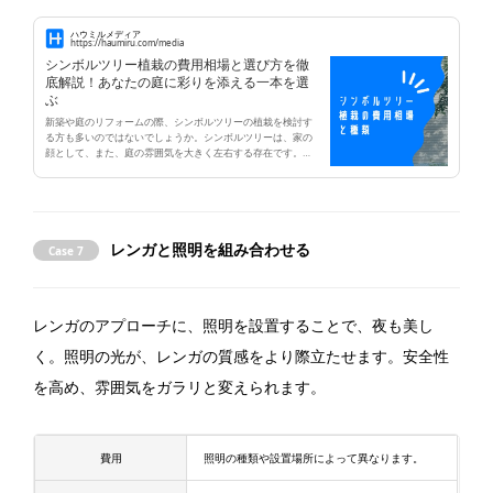
ハウミルメディア
https://haumiru.com/media
シンボルツリー植栽の費用相場と選び方を徹
底解説！あなたの庭に彩りを添える一本を選
ぶ
新築や庭のリフォームの際、シンボルツリーの植栽を検討す
る方も多いのではないでしょうか。シンボルツリーは、家の
顔として、また、庭の雰囲気を大きく左右する存在です。し
かし、シンボルツリーの植栽には、樹種選びから植栽費用、
その後のメンテナンスまで、考慮すべき点がいくつかありま
す。 この記事では、シンボルツリー植栽にかかる費用相場や
樹種の選び方、注意点、メリット・デメリットなどを詳しく
解説していきます。
レンガと照明を組み合わせる
Case 7
レンガのアプローチに、照明を設置することで、夜も美し
く。照明の光が、レンガの質感をより際立たせます。安全性
を高め、雰囲気をガラリと変えられます。
費用
照明の種類や設置場所によって異なります。