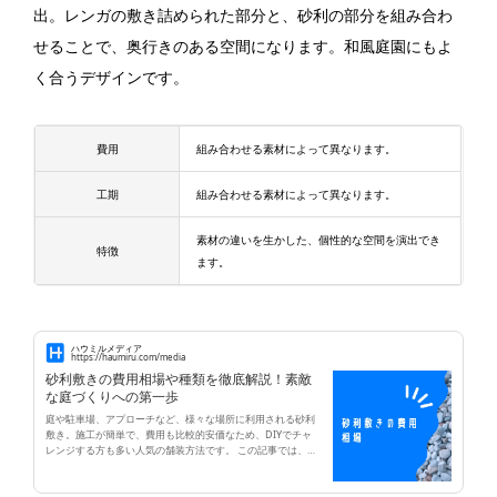
出。レンガの敷き詰められた部分と、砂利の部分を組み合わ
せることで、奥行きのある空間になります。和風庭園にもよ
く合うデザインです。
費用
組み合わせる素材によって異なります。
工期
組み合わせる素材によって異なります。
素材の違いを生かした、個性的な空間を演出でき
特徴
ます。
ハウミルメディア
https://haumiru.com/media
砂利敷きの費用相場や種類を徹底解説！素敵
な庭づくりへの第一歩
庭や駐車場、アプローチなど、様々な場所に利用される砂利
敷き。施工が簡単で、費用も比較的安価なため、DIYでチャ
レンジする方も多い人気の舗装方法です。 この記事では、砂
利敷きの費用相場や種類、DIYでの注意点、メリット・デメ
リットなどを詳しく解説していきます。