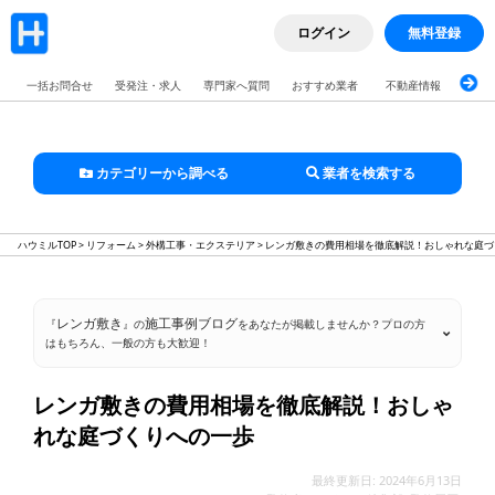
ログイン
無料登録
一括お問合せ
受発注・求人
専門家へ質問
おすすめ業者
不動産情報
ブロ
カテゴリーから調べる
業者を検索する
ハウミルTOP
>
リフォーム
>
外構工事・エクステリア
>
レンガ敷きの費用相場を徹底解説！おしゃれな庭づ
レンガ敷き
施工事例ブログ
『
』の
をあなたが掲載しませんか？プロの方
はもちろん、一般の方も大歓迎！
レンガ敷きの費用相場を徹底解説！おしゃ
れな庭づくりへの一歩
最終更新日: 2024年6月13日