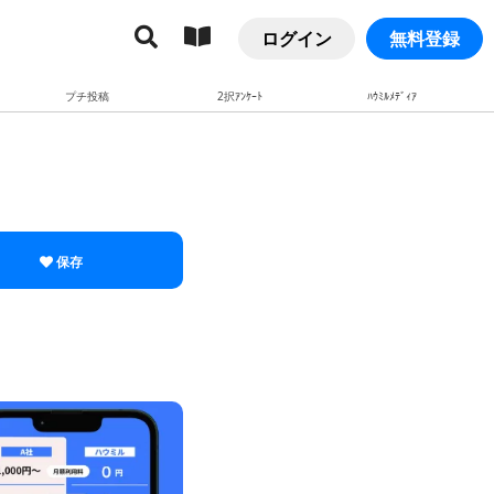
ログイン
無料登録
プチ投稿
2択ｱﾝｹｰﾄ
ﾊｳﾐﾙﾒﾃﾞｨｱ
保存