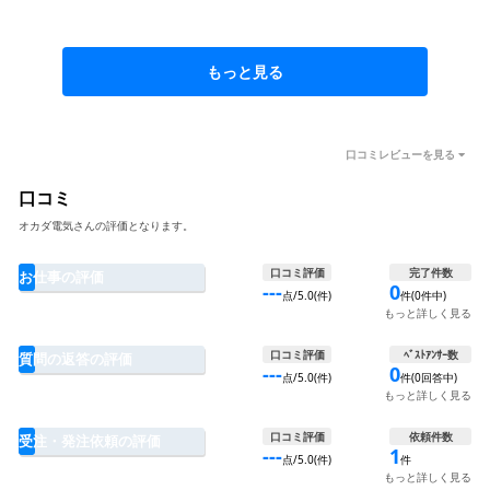
もっと見る
口コミレビューを見る
口コミ
オカダ電気さんの評価となります。
口コミ評価
完了件数
お仕事の評価
---
0
点/5.0(件)
件(0件中)
もっと詳しく見る
口コミ評価
ﾍﾞｽﾄｱﾝｻｰ数
質問の返答の評価
---
0
点/5.0(件)
件(0回答中)
もっと詳しく見る
口コミ評価
依頼件数
受注・発注依頼の評価
---
1
点/5.0(件)
件
もっと詳しく見る