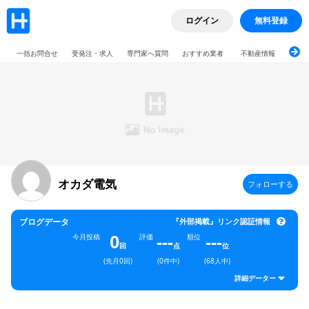
ログイン
無料登録
一括お問合せ
受発注・求人
専門家へ質問
おすすめ業者
不動産情報
ブロ
オカダ電気
フォローする
ブログデータ
『外部掲載』リンク認証情報
0
---
---
今月投稿
評価
順位
回
点
位
(先月0回)
(0件中)
(68人中)
詳細データー