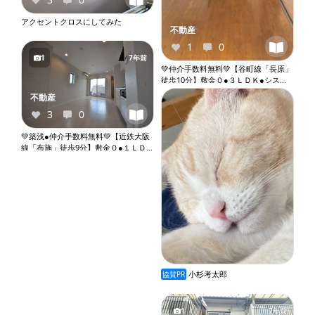
アクセントクロスにしてみた
不動産
1
0
1
7年前
💚仲介手数料無料💚【谷町線「長原」
徒歩10分】敷金０●３ＬＤＫ●システ
ムキッチン●バストイレ別●独立洗面
不動産
台●室内洗濯機置き場●オートロック●
3
0
エレベーター『X070』
💚築浅●仲介手数料無料💚【近鉄大阪
線「布施」徒歩9分】敷金０●１ＬＤ
Ｋ＋Ｓ●ロフト●角部屋●２人入居相談
●ネット無料●２口ガスコンロ●バスト
イレ別●ウォシュレット●独立洗面台●
室内洗濯機置き場●オートロック●プ
ロパンガス『X067』
小杉考太郎
協賛PR
1
7年前