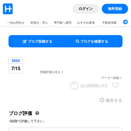
ログイン
無料登録
一括お問合せ
受発注・求人
専門家へ質問
おすすめ業者
不動産情報
ブロ
ブログ投稿する
ブログを検索する
2024
7/15
投稿評価を見る
データー詳細
0
人がお気に入り
報告する
ブログ評価
5段階で評価して下さい。