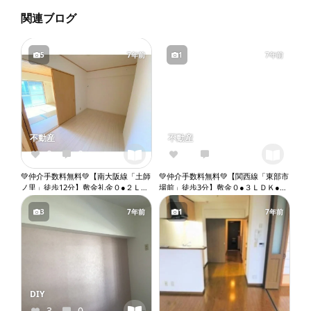
関連ブログ
5
7年前
1
7年前
不動産
不動産
0
0
2
0
💚仲介手数料無料💚【南大阪線「土師
💚仲介手数料無料💚【関西線「東部市
ノ里」徒歩12分】敷金礼金０●２ＬＤ
場前」徒歩3分】敷金０●３ＬＤＫ●バ
Ｋ●ガスコンロ設置可●バストイレ別●
ストイレ別●独立洗面台●室内洗濯機
独立洗面台●室内洗濯機置き場
置き場●オートロック●エレベーター
3
7年前
1
7年前
『X103』
『X071』
DIY
3
0