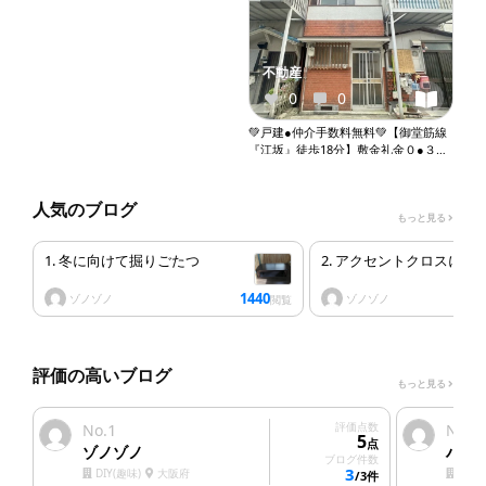
不動産
0
0
💚戸建●仲介手数料無料💚【御堂筋線
『江坂』徒歩18分】敷金礼金０●３Ｄ
Ｋ●ペット多頭飼い相談●ガスコンロ
設置可●バストイレ別●ウォシュレッ
ト●室内洗濯機置き場●エアコン●収納
人気のブログ
もっと見る
●バルコニー『X069』
1. 冬に向けて掘りごたつ
2. アクセントクロスにし
1440
ゾノゾノ
ゾノゾノ
閲覧
評価の高いブログ
もっと見る
1
評価点数
2
No.
No.
5
点
ゾノゾノ
ハウ
ブログ件数
3
DIY(趣味)
大阪府
塗装
/3件