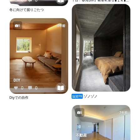
丁目」徒歩5分】敷金礼金０●１Ｋ●バ
ストイレ別●独立洗面台●室内洗濯機
冬に向けて掘りごたつ
置き場●オートロック●エレベーター
『X109』
1
8年前
DIY
0
0
ゾノゾノ
協賛PR
Diyでの自作
5
7年前
不動産