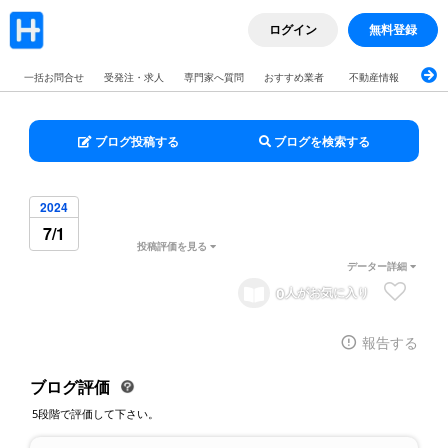
ログイン
無料登録
一括お問合せ
受発注・求人
専門家へ質問
おすすめ業者
不動産情報
ブロ
ブログ投稿する
ブログを検索する
2024
7/1
投稿評価を見る
データー詳細
0
人がお気に入り
報告する
ブログ評価
5段階で評価して下さい。