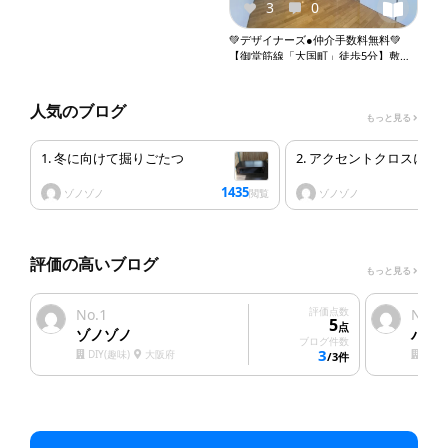
3
0
💚デザイナーズ●仲介手数料無料💚
【御堂筋線「大国町」徒歩5分】敷金
礼金０●１Ｒ●室内洗濯機置き場●エア
コン●収納●バルコニー●オートロック
●エレベーター『X243』
人気のブログ
もっと見る
1. 冬に向けて掘りごたつ
2. アクセントクロスにし
1435
ゾノゾノ
ゾノゾノ
閲覧
評価の高いブログ
もっと見る
1
評価点数
2
No.
No.
5
点
ゾノゾノ
ハウ
ブログ件数
3
DIY(趣味)
大阪府
塗装
/3件