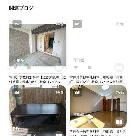
関連ブログ
1
7年前
1
7年前
不動産
不動産
1
0
0
0
💚仲介手数料無料💚【近鉄大阪線「近
💚仲介手数料無料💚【谷町線「南森
鉄八尾」徒歩10分】敷金０●１Ｋ●２
町」徒歩6分】敷金０●１Ｋ●角部屋●
人入居相談●バストイレ別●室内洗濯
ペット相談●ネット無料●ウォークイ
機置き場●エレベーター『X061』
ンクローゼット●バストイレ別●ウォ
3
7年前
5
7年前
シュレット●独立洗面台●室内洗濯機
置き場●オートロック●エレベーター
『X075』
不動産
3
0
DIY
💚仲介手数料無料💚【谷町線「谷町九
0
0