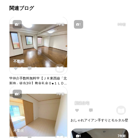
関連ブログ
1
7年前
1
8年前
不動産
0
0
💚仲介手数料無料💚【ＪＲ東西線「北
新地」徒歩3分】敷金礼金０●１ＬＤ
Ｋ●角部屋●ネット無料●２口ガスコン
ロ●バストイレ別●ウォシュレット●独
5
7年前
立洗面台●室内洗濯機置き場●オート
新築住宅
ロック●エレベーター『X055』
2
5
おしゃれアイアン手すりとモルタル壁
不動産
1
7年前
0
0