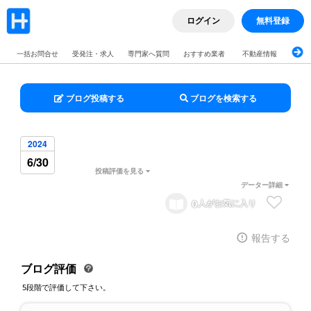
ログイン
無料登録
一括お問合せ
受発注・求人
専門家へ質問
おすすめ業者
不動産情報
ブロ
ブログ投稿する
ブログを検索する
2024
6/30
投稿評価を見る
データー詳細
0
人がお気に入り
報告する
ブログ評価
5段階で評価して下さい。