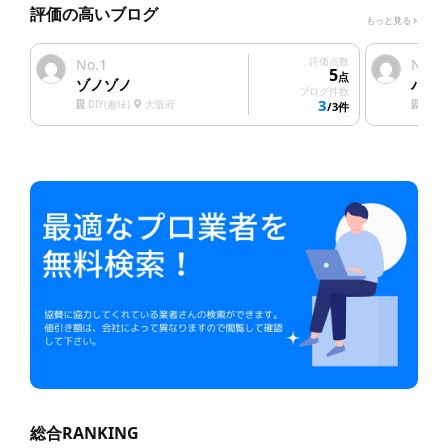
評価の高いブログ
もっと見る
1
評価点数
2
No.
No.
5
点
ゾノゾノ
ハウ
ブログ件数
3
DIY(趣味)
大阪府
塗装
/3件
総合RANKING