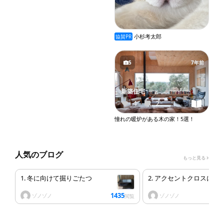
小杉考太郎
協賛PR
5
7年前
新築住宅
4
2
憧れの暖炉がある木の家！5選！
人気のブログ
もっと見る
1. 冬に向けて掘りごたつ
2. アクセントクロスにし
1435
ゾノゾノ
ゾノゾノ
閲覧