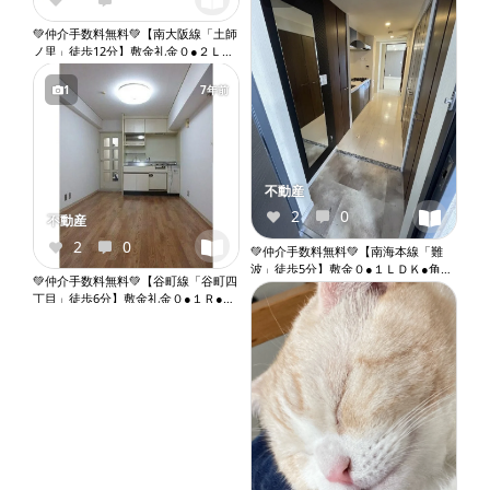
💚仲介手数料無料💚【南大阪線「土師
ノ里」徒歩12分】敷金礼金０●２ＬＤ
Ｋ●ガスコンロ設置可●バストイレ別●
独立洗面台●室内洗濯機置き場
1
7年前
『X103』
不動産
2
0
不動産
2
0
💚仲介手数料無料💚【南海本線「難
波」徒歩5分】敷金０●１ＬＤＫ●角部
💚仲介手数料無料💚【谷町線「谷町四
屋●小型犬相談●システムキッチン●バ
丁目」徒歩6分】敷金礼金０●１Ｒ●角
ストイレ別●ウォシュレット●独立洗
部屋●エアコン●バルコニー●オートロ
面台●室内洗濯機置き場●オートロッ
ック●エレベーター『X079』
ク●エレベーター『X057』