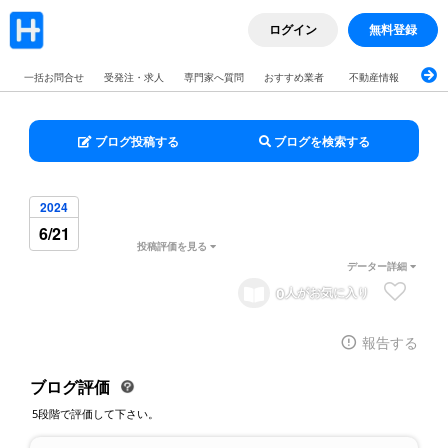
ログイン
無料登録
一括お問合せ
受発注・求人
専門家へ質問
おすすめ業者
不動産情報
ブロ
ブログ投稿する
ブログを検索する
2024
6/21
投稿評価を見る
データー詳細
0
人がお気に入り
報告する
ブログ評価
5段階で評価して下さい。