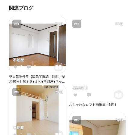
関連ブログ
1
7年前
5
7年前
不動産
0
0
💚人気物件💚【阪急宝塚線「岡町」徒
歩10分】敷金０●１Ｋ●角部屋●ネット
無料●バストイレ別●エアコン●収納●
新築住宅
バルコニー『X074』
5
7年前
2
0
おしゃれなロフト画像集！5選！
5
7年前
不動産
3
0