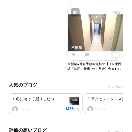
1
7年前
不動産
1
0
💚新築●仲介手数料無料💚【ＪＲ東西
線「加島」徒歩1分】敷金礼金０●１
Ｋ●角部屋●２口ガスコンロ●バストイ
レ別●ウォシュレット●独立洗面台●室
内洗濯機置き場●オートロック●エレ
人気のブログ
もっと見る
ベーター『X056』
1. 冬に向けて掘りごたつ
2. アクセントクロスにし
1435
ゾノゾノ
ゾノゾノ
閲覧
評価の高いブログ
もっと見る