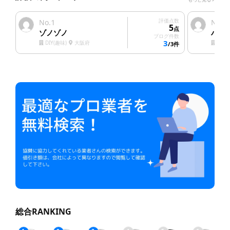
1
評価点数
2
No.
No.
5
点
ゾノゾノ
ハウ
ブログ件数
3
DIY(趣味)
大阪府
塗装
/3件
総合RANKING