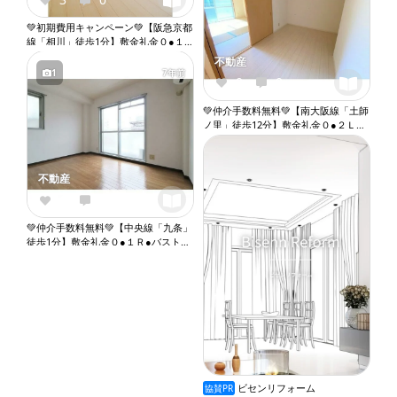
💚初期費用キャンペーン💚【阪急京都
線「相川」徒歩1分】敷金礼金０●１
Ｋ●ロフト●角部屋●ネット無料●２口
不動産
ガスコンロ●バストイレ別●ウォシュ
1
7年前
0
0
レット●独立洗面台●室内洗濯機置き
場●プロパンガス『X116』
💚仲介手数料無料💚【南大阪線「土師
ノ里」徒歩12分】敷金礼金０●２ＬＤ
Ｋ●ガスコンロ設置可●バストイレ別●
独立洗面台●室内洗濯機置き場
『X103』
不動産
1
0
💚仲介手数料無料💚【中央線「九条」
徒歩1分】敷金礼金０●１Ｒ●バストイ
レ別●室内洗濯機置き場●エアコン●収
納●バルコニー『X077』
ビセンリフォーム
協賛PR