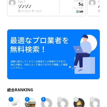
1
評価点数
2
No.
No.
5
点
ゾノゾノ
ハウ
ブログ件数
3
DIY(趣味)
大阪府
塗装
/3件
総合RANKING