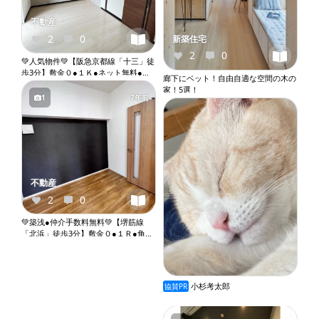
不動産
2
0
新築住宅
2
0
💚人気物件💚【阪急京都線「十三」徒
歩3分】敷金０●１Ｋ●ネット無料●２
廊下にベット！自由自適な空間の木の
口ガスコンロ●バストイレ別●ウォシ
家！5選！
ュレット●独立洗面台●室内洗濯機置
1
7年前
き場●オートロック●エレベーター
『X073』
不動産
2
0
💚築浅●仲介手数料無料💚【堺筋線
「北浜」徒歩3分】敷金０●１Ｒ●角部
屋●ネット無料●２口ガスコンロ●バス
トイレ別●ウォシュレット●独立洗面
台●室内洗濯機置き場●オートロック●
エレベーター『X053』
小杉考太郎
協賛PR