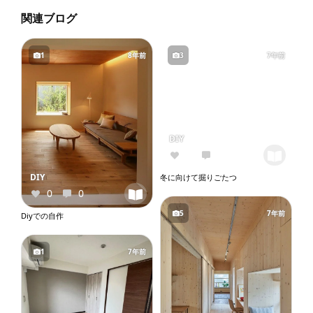
関連ブログ
1
8年前
3
7年前
DIY
0
0
DIY
冬に向けて掘りごたつ
0
0
5
7年前
Diyでの自作
1
7年前