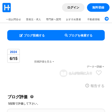
ログイン
無料登録
一括お問合せ
受発注・求人
専門家へ質問
おすすめ業者
不動産情報
ブロ
ブログ投稿する
ブログを検索する
2024
6/15
投稿評価を見る
データー詳細
0
人がお気に入り
報告する
ブログ評価
5段階で評価して下さい。