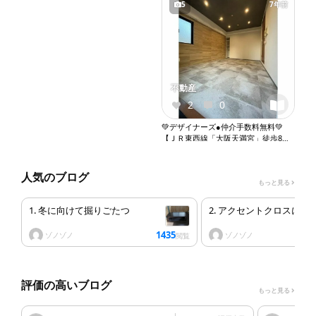
5
7年前
不動産
2
0
💚デザイナーズ●仲介手数料無料💚
【ＪＲ東西線「大阪天満宮」徒歩8
分】敷金礼金０●１Ｋ●ペット相談●バ
ストイレ別●室内洗濯機置き場●オー
トロック●エレベーター『X112』
人気のブログ
もっと見る
1. 冬に向けて掘りごたつ
2. アクセントクロスにし
1435
ゾノゾノ
ゾノゾノ
閲覧
評価の高いブログ
もっと見る