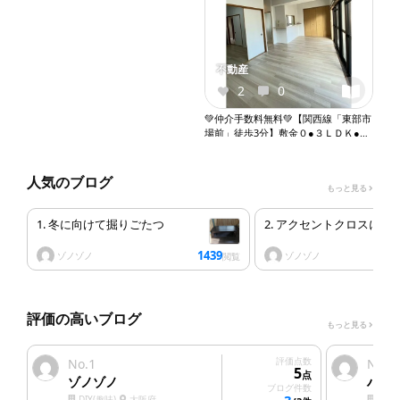
不動産
2
0
💚仲介手数料無料💚【関西線「東部市
場前」徒歩3分】敷金０●３ＬＤＫ●バ
ストイレ別●独立洗面台●室内洗濯機
置き場●オートロック●エレベーター
『X071』
人気のブログ
もっと見る
1. 冬に向けて掘りごたつ
2. アクセントクロスにし
1439
ゾノゾノ
ゾノゾノ
閲覧
評価の高いブログ
もっと見る
1
評価点数
2
No.
No.
5
点
ゾノゾノ
ハウ
ブログ件数
DIY(趣味)
大阪府
塗装