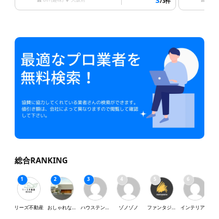
3
/3件
総合RANKING
リーズ不動産
おしゃれな家が好き
ハウステンボス
ゾノゾノ
ファンタジスタ
インテリア・SY