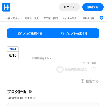
ログイン
無料登録
一括お問合せ
受発注・求人
専門家へ質問
おすすめ業者
不動産情報
ブロ
ブログ投稿する
ブログを検索する
2024
6/15
投稿評価を見る
データー詳細
0
人がお気に入り
報告する
ブログ評価
5段階で評価して下さい。