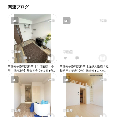
関連ブログ
5
7年前
1
7年前
不動産
不動産
3
0
1
0
💚仲介手数料無料💚【千日前線「今
💚仲介手数料無料💚【近鉄大阪線「近
里」徒歩2分】敷金礼金０●１Ｋ●角部
鉄八尾」徒歩10分】敷金０●１Ｋ●２
屋●ペット相談●ネット無料●２口ガス
人入居相談●バストイレ別●室内洗濯
コンロ●バストイレ別●ウォシュレッ
機置き場●エレベーター『X061』
1
7年前
5
7年前
ト●独立洗面台●室内洗濯機置き場●オ
ートロック●エレベーター『X099』
不動産
不動産
1
0
3
0