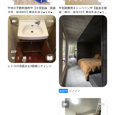
💚仲介手数料無料💚【今里筋線「新森
💚初期費用キャンペーン💚【阪急京都
古市」徒歩9分】敷金礼金０●１Ｋ●バ
線「相川」徒歩1分】敷金礼金０●１
ストイレ別●室内洗濯機置き場●エア
Ｋ●ロフト●角部屋●ネット無料●２口
コン●収納●バルコニー●オートロック
ガスコンロ●バストイレ別●ウォシュ
3
7年前
『X057』
レット●独立洗面台●室内洗濯機置き
場●プロパンガス『X116』
DIY
3
0
レトロの洗面台を3面鏡にチェンジ
ゾノゾノ
協賛PR
1
7年前