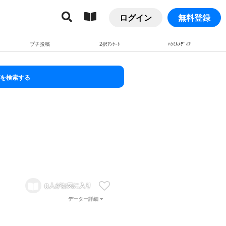
ログイン
無料登録
プチ投稿
2択ｱﾝｹｰﾄ
ﾊｳﾐﾙﾒﾃﾞｨｱ
を検索する
0
人がお気に入り
データー詳細