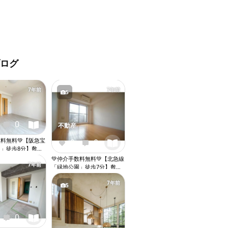
ブログ
7年前
7年前
5
0
不動産
数料無料💚【阪急宝
0
0
」徒歩8分】敷金
Ｋ●ペット相談●ネ
💚仲介手数料無料💚【北急線
バストイレ別●ウ
7年前
「緑地公園」徒歩7分】敷金
ト●独立洗面台●
礼金０●１Ｋ●ネット無料●バ
置き場●オートロ
ストイレ別●ウォシュレット
7年前
5
ベーター『X107』
●独立洗面台●室内洗濯機置
き場●オートロック●エレベ
ーター『X100』
0