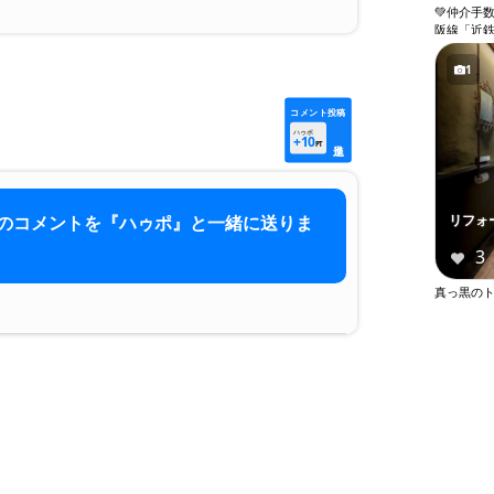
💚仲介手
阪線「近鉄
敷金０●１
バストイレ
1
き場●エレ
コメント投稿
ハゥポ
+10
PT
のコメントを『ハゥポ』と一緒に送りま
リフォ
3
真っ黒の