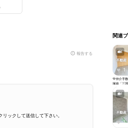
0
関連
5
報告する
不動産
1
💚仲介手
塚線「三国
礼金０●１
ット無料●
1
ォシュレッ
室内洗濯機
ック●エレ
不動産
クリックして送信して下さい。
1