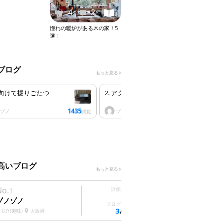
4
2
憧れの暖炉がある木の家！5
選！
ブログ
もっと見る
冬に向けて掘りごたつ
2. アクセントクロスにしてみた
1435
1358
ノゾノ
ゾノゾノ
閲覧
閲覧
高いブログ
もっと見る
No.
No.
1
評価点数
2
5
点
ゾノゾノ
ハウステンボス
ブログ件数
3
DIY(趣味)
大阪府
塗装
ﾃﾞｰﾀｰなし
/3件