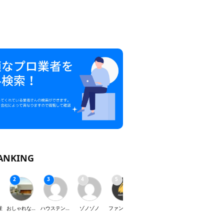
ANKING
産
おしゃれな家が好き
ハウステンボス
ゾノゾノ
ファンタジスタ
インテリア・SY
スマイルクリーニング
J