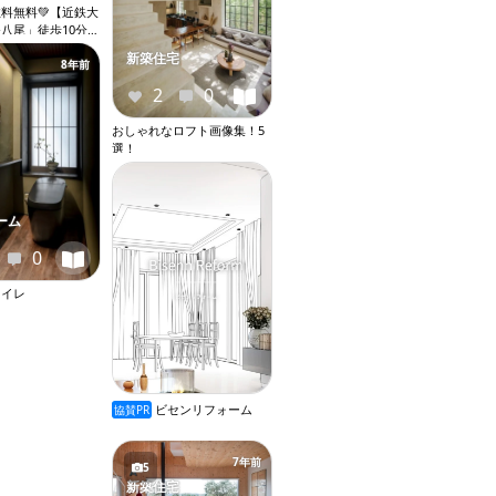
数料無料💚【近鉄大
八尾」徒歩10分】
Ｋ●２人入居相談●
新築住宅
別●室内洗濯機置
8年前
ベーター『X061』
2
0
おしゃれなロフト画像集！5
選！
ーム
0
トイレ
ビセンリフォーム
協賛PR
7年前
5
新築住宅