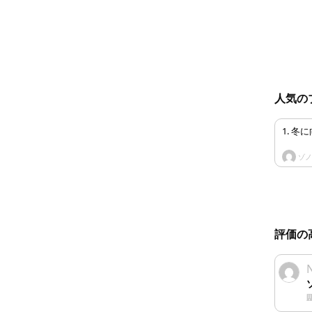
人気の
1. 
ゾ
評価の