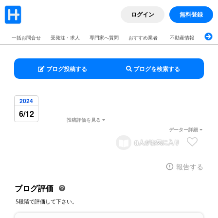
ログイン
無料登録
一括お問合せ
受発注・求人
専門家へ質問
おすすめ業者
不動産情報
ブロ
ブログ投稿する
ブログを検索する
2024
6/12
投稿評価を見る
データー詳細
0
人がお気に入り
報告する
ブログ評価
5段階で評価して下さい。