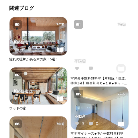
関連ブログ
5
7年前
1
7年前
新築住宅
4
2
憧れの暖炉がある木の家！5選！
不動産
3
0
2
7年前
💚仲介手数料無料💚【片町線「住道」
徒歩3分】敷金礼金０●１Ｋ●ネット無
料●２口ガスコンロ●バストイレ別●ウ
新築住宅
ォシュレット●独立洗面台●室内洗濯
5
7年前
3
0
機置き場●オートロック●エレベータ
ー『X072』
ウッドの家
不動産
3
0
5
7年前
💚デザイナーズ●仲介手数料無料💚