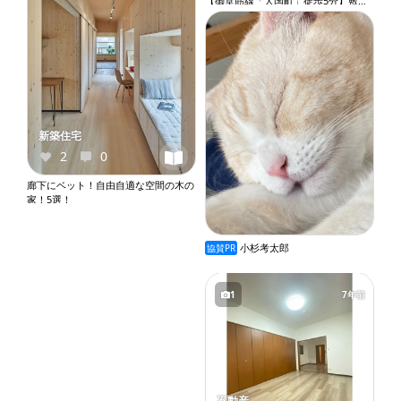
【御堂筋線「大国町」徒歩5分】敷金
礼金０●１Ｒ●室内洗濯機置き場●エア
コン●収納●バルコニー●オートロック
●エレベーター『X243』
新築住宅
2
0
廊下にベット！自由自適な空間の木の
家！5選！
小杉考太郎
協賛PR
1
7年前
不動産