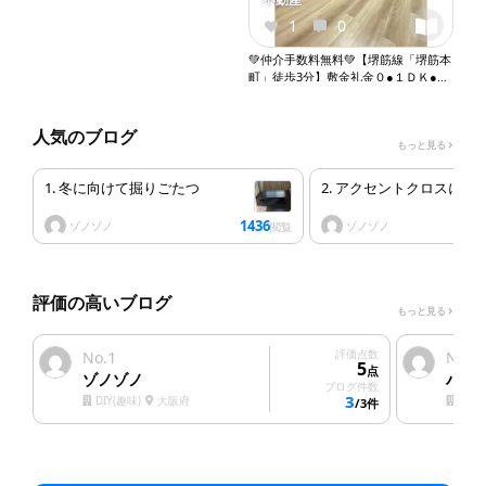
1
0
💚仲介手数料無料💚【堺筋線「堺筋本
町」徒歩3分】敷金礼金０●１ＤＫ●角
部屋●２人入居相談●ネット無料●２口
ガスコンロ●バストイレ別●ウォシュ
レット●独立洗面台●室内洗濯機置き
人気のブログ
もっと見る
場●オートロック●エレベーター
『X052』
1. 冬に向けて掘りごたつ
2. アクセントクロスにし
1436
ゾノゾノ
ゾノゾノ
閲覧
評価の高いブログ
もっと見る
1
評価点数
2
No.
No.
5
点
ゾノゾノ
ハウ
ブログ件数
3
DIY(趣味)
大阪府
塗装
/3件