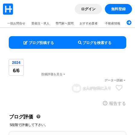
ログイン
無料登録
一括お問合せ
受発注・求人
専門家へ質問
おすすめ業者
不動産情報
ブロ
ブログ投稿する
ブログを検索する
2024
6/6
投稿評価を見る
データー詳細
0
人がお気に入り
報告する
ブログ評価
5段階で評価して下さい。