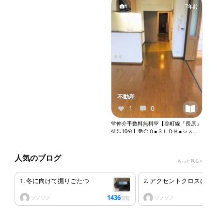
1
7年前
不動産
1
0
💚仲介手数料無料💚【谷町線「長原」
徒歩10分】敷金０●３ＬＤＫ●システ
ムキッチン●バストイレ別●独立洗面
台●室内洗濯機置き場●オートロック●
エレベーター『X070』
人気のブログ
もっと見る
1. 冬に向けて掘りごたつ
2. アクセントクロスにし
1436
ゾノゾノ
ゾノゾノ
閲覧