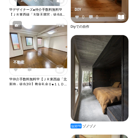
DIY
💚デザイナーズ●仲介手数料無料💚
【ＪＲ東西線「大阪天満宮」徒歩8
0
0
分】敷金礼金０●１Ｋ●ペット相談●バ
ストイレ別●室内洗濯機置き場●オー
1
7年前
Diyでの自作
トロック●エレベーター『X112』
不動産
0
0
💚仲介手数料無料💚【ＪＲ東西線「北
新地」徒歩3分】敷金礼金０●１ＬＤ
Ｋ●角部屋●ネット無料●２口ガスコン
ロ●バストイレ別●ウォシュレット●独
立洗面台●室内洗濯機置き場●オート
ロック●エレベーター『X055』
ゾノゾノ
協賛PR