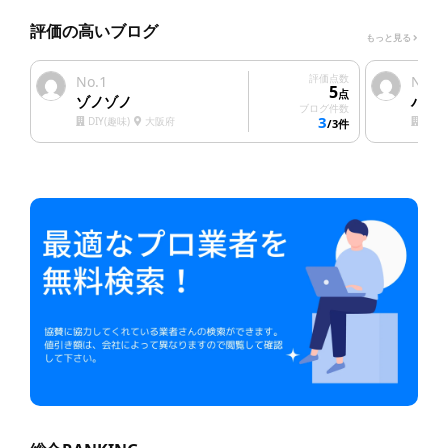
評価の高いブログ
もっと見る
1
評価点数
2
No.
No.
5
点
ゾノゾノ
ハウ
ブログ件数
3
DIY(趣味)
大阪府
塗装
/3件