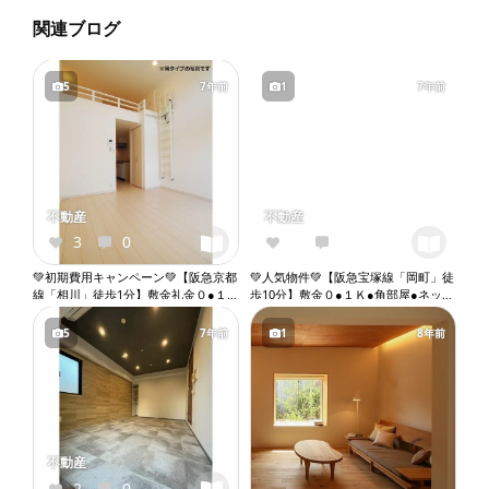
関連ブログ
5
7年前
1
7年前
不動産
不動産
3
0
0
0
💚初期費用キャンペーン💚【阪急京都
💚人気物件💚【阪急宝塚線「岡町」徒
線「相川」徒歩1分】敷金礼金０●１
歩10分】敷金０●１Ｋ●角部屋●ネット
Ｋ●ロフト●角部屋●ネット無料●２口
無料●バストイレ別●エアコン●収納●
ガスコンロ●バストイレ別●ウォシュ
バルコニー『X074』
5
7年前
1
8年前
レット●独立洗面台●室内洗濯機置き
場●プロパンガス『X116』
不動産
2
0