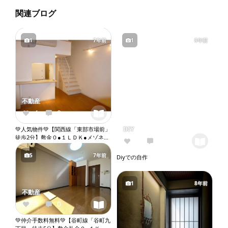
関連ブログ
1
7年前
1
8年前
不動産
4
0
DIY
💚人気物件💚【関西線「東部市場前」
徒歩2分】敷金０●１ＬＤＫ●メゾネッ
0
0
ト●ネット無料●システムキッチン●バ
ストイレ別●独立洗面台●室内洗濯機
5
7年前
Diyでの自作
置き場●オートロック●エレベーター
『X078』
1
8年前
不動産
3
0
💚仲介手数料無料💚【谷町線「谷町九