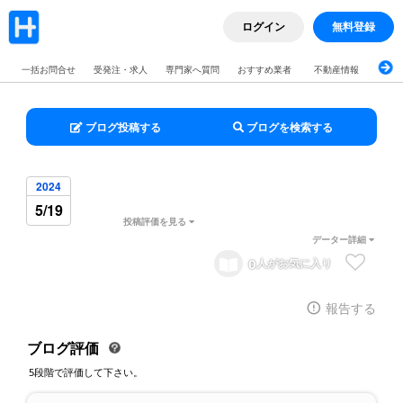
ログイン
無料登録
一括お問合せ
受発注・求人
専門家へ質問
おすすめ業者
不動産情報
ブロ
ブログ投稿する
ブログを検索する
2024
5/19
投稿評価を見る
データー詳細
0
人がお気に入り
報告する
ブログ評価
5段階で評価して下さい。