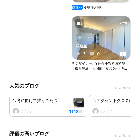
小杉考太郎
協賛PR
5
7年前
不動産
3
0
💚デザイナーズ●仲介手数料無料💚
【御堂筋線「大国町」徒歩5分】敷金
礼金０●１Ｒ●室内洗濯機置き場●エア
コン●収納●バルコニー●オートロック
●エレベーター『X243』
人気のブログ
もっと見る
1. 冬に向けて掘りごたつ
2. アクセントクロスにし
1440
ゾノゾノ
ゾノゾノ
閲覧
評価の高いブログ
もっと見る