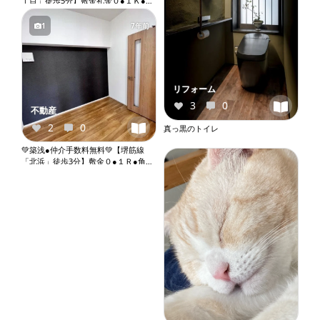
丁目」徒歩5分】敷金礼金０●１Ｋ●バ
ストイレ別●独立洗面台●室内洗濯機
置き場●オートロック●エレベーター
1
7年前
『X109』
リフォーム
3
0
不動産
2
0
真っ黒のトイレ
💚築浅●仲介手数料無料💚【堺筋線
「北浜」徒歩3分】敷金０●１Ｒ●角部
屋●ネット無料●２口ガスコンロ●バス
トイレ別●ウォシュレット●独立洗面
台●室内洗濯機置き場●オートロック●
エレベーター『X053』