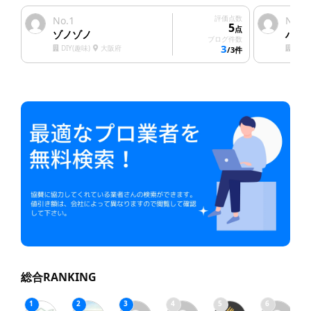
1
評価点数
2
No.
No.
5
点
ゾノゾノ
ハウ
ブログ件数
3
DIY(趣味)
大阪府
塗装
/3件
総合RANKING