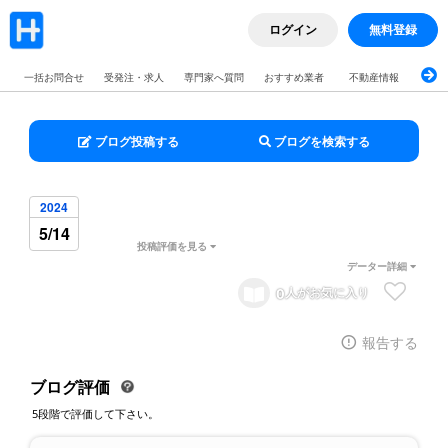
ログイン
無料登録
一括お問合せ
受発注・求人
専門家へ質問
おすすめ業者
不動産情報
ブロ
ブログ投稿する
ブログを検索する
2024
5/14
投稿評価を見る
データー詳細
0
人がお気に入り
報告する
ブログ評価
5段階で評価して下さい。