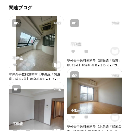
関連ブログ
5
7年前
1
7年前
不動産
3
0
不動産
💚仲介手数料無料💚【高野線「堺東」
1
0
徒歩3分】敷金礼金０●１ＤＫ●バスト
イレ別●ウォシュレット●独立洗面台●
💚仲介手数料無料💚【中央線「阿波
室内洗濯機置き場●オートロック●エ
5
7年前
座」徒歩7分】敷金礼金０●１Ｒ●デザ
レベーター『X066』
イナーズ●ウォークインクローゼット
●バストイレ別●ウォシュレット●独立
1
7年前
洗面台●室内洗濯機置き場●オートロ
ック●エレベーター『X173』
不動産
0
0
不動産
💚仲介手数料無料💚【北急線「緑地公
3
0