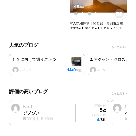
不動産
4
0
💚人気物件💚【関西線「東部市場前」
徒歩2分】敷金０●１ＬＤＫ●メゾネッ
ト●ネット無料●システムキッチン●バ
ストイレ別●独立洗面台●室内洗濯機
置き場●オートロック●エレベーター
人気のブログ
もっと見る
『X078』
1. 冬に向けて掘りごたつ
2. アクセントクロスにし
1440
ゾノゾノ
ゾノゾノ
閲覧
評価の高いブログ
もっと見る
1
評価点数
2
No.
No.
5
点
ゾノゾノ
ハウ
ブログ件数
3
DIY(趣味)
大阪府
塗装
/3件