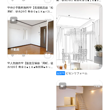
園」徒歩7分】敷金礼金０●１Ｋ●ネッ
ト無料●バストイレ別●ウォシュレッ
💚仲介手数料無料💚【長堀鶴見線「松
ト●独立洗面台●室内洗濯機置き場●オ
屋町」徒歩2分】敷金０●１Ｋ●バスト
ートロック●エレベーター『X100』
イレ別●ウォシュレット●独立洗面台●
室内洗濯機置き場●オートロック●エ
1
7年前
レベーター『X076』
不動産
0
0
💚人気物件💚【阪急宝塚線「岡町」徒
歩10分】敷金０●１Ｋ●角部屋●ネット
無料●バストイレ別●エアコン●収納●
ビセンリフォーム
協賛PR
バルコニー『X074』
1
7年前