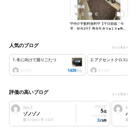
不動産
3
0
💚仲介手数料無料💚【千日前線「今
里」徒歩2分】敷金礼金０●１Ｋ●角部
屋●ペット相談●ネット無料●２口ガス
コンロ●バストイレ別●ウォシュレッ
ト●独立洗面台●室内洗濯機置き場●オ
人気のブログ
もっと見る
ートロック●エレベーター『X099』
1. 冬に向けて掘りごたつ
2. アクセントクロスにし
1439
ゾノゾノ
ゾノゾノ
閲覧
評価の高いブログ
もっと見る
1
評価点数
2
No.
No.
5
点
ゾノゾノ
ハウ
ブログ件数
3
DIY(趣味)
大阪府
塗装
/3件