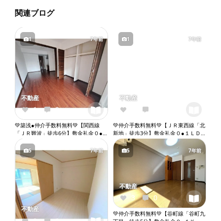
関連ブログ
1
7年前
1
7年前
不動産
不動産
1
0
0
0
💚築浅●仲介手数料無料💚【関西線
💚仲介手数料無料💚【ＪＲ東西線「北
「ＪＲ難波」徒歩6分】敷金礼金０●
新地」徒歩3分】敷金礼金０●１ＬＤ
１ＤＫ●２人入居相談●ペット相談●ネ
Ｋ●角部屋●ネット無料●２口ガスコン
ット無料●２口ガスコンロ●バストイ
ロ●バストイレ別●ウォシュレット●独
5
7年前
5
7年前
レ別●ウォシュレット●独立洗面台●室
立洗面台●室内洗濯機置き場●オート
内洗濯機置き場●オートロック●エレ
ロック●エレベーター『X055』
ベーター『X062』
不動産
3
0
不動産
💚仲介手数料無料💚【谷町線「谷町九
0
0