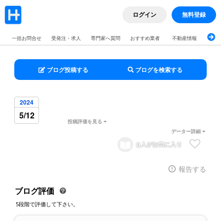
ログイン
無料登録
一括お問合せ
受発注・求人
専門家へ質問
おすすめ業者
不動産情報
ブロ
ブログ投稿する
ブログを検索する
2024
5/12
投稿評価を見る
データー詳細
0
人がお気に入り
報告する
ブログ評価
5段階で評価して下さい。