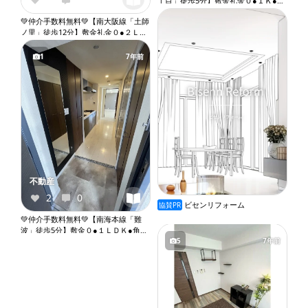
丁目」徒歩5分】敷金礼金０●１Ｋ●バ
ストイレ別●独立洗面台●室内洗濯機
💚仲介手数料無料💚【南大阪線「土師
置き場●オートロック●エレベーター
ノ里」徒歩12分】敷金礼金０●２ＬＤ
『X109』
Ｋ●ガスコンロ設置可●バストイレ別●
独立洗面台●室内洗濯機置き場
1
7年前
『X103』
不動産
2
0
ビセンリフォーム
協賛PR
💚仲介手数料無料💚【南海本線「難
波」徒歩5分】敷金０●１ＬＤＫ●角部
5
7年前
屋●小型犬相談●システムキッチン●バ
ストイレ別●ウォシュレット●独立洗
面台●室内洗濯機置き場●オートロッ
ク●エレベーター『X057』