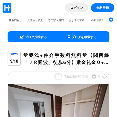
ログイン
無料登録
一括お問合せ
受発注・求人
専門家へ質問
おすすめ業者
不動産情報
ブロ
ブログ投稿する
ブログを検索する
💚築浅●仲介手数料無料💚【関西線
2023
9/10
「ＪＲ難波」徒歩6分】敷金礼金０●１
ＤＫ●２人入居相談●ペット相談●ネッ
ト無料●２口ガスコンロ●バストイレ別
0
1
人がお気に入り
●ウォシュレット●独立洗面台●室内洗
濯機置き場●オートロック●エレベータ
ー『X062』