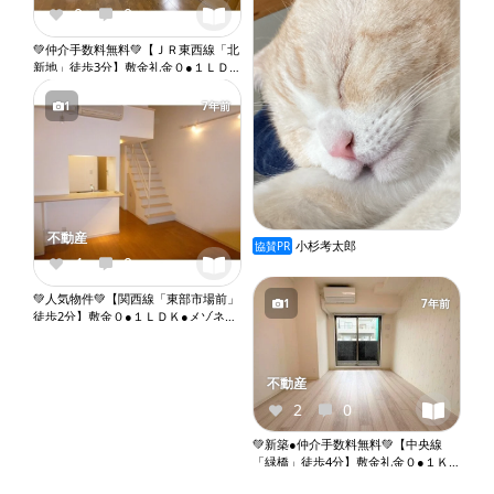
『X056』
0
0
💚仲介手数料無料💚【ＪＲ東西線「北
新地」徒歩3分】敷金礼金０●１ＬＤ
Ｋ●角部屋●ネット無料●２口ガスコン
ロ●バストイレ別●ウォシュレット●独
1
7年前
立洗面台●室内洗濯機置き場●オート
ロック●エレベーター『X055』
不動産
小杉考太郎
協賛PR
4
0
💚人気物件💚【関西線「東部市場前」
1
7年前
徒歩2分】敷金０●１ＬＤＫ●メゾネッ
ト●ネット無料●システムキッチン●バ
ストイレ別●独立洗面台●室内洗濯機
置き場●オートロック●エレベーター
不動産
『X078』
2
0
💚新築●仲介手数料無料💚【中央線
「緑橋」徒歩4分】敷金礼金０●１Ｋ●
ネット無料●バストイレ別●ウォシュ