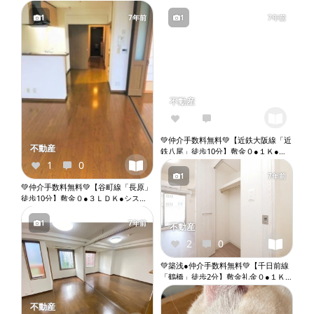
1
7年前
1
7年前
不動産
1
0
💚仲介手数料無料💚【近鉄大阪線「近
不動産
鉄八尾」徒歩10分】敷金０●１Ｋ●２
人入居相談●バストイレ別●室内洗濯
1
0
機置き場●エレベーター『X061』
1
7年前
💚仲介手数料無料💚【谷町線「長原」
徒歩10分】敷金０●３ＬＤＫ●システ
ムキッチン●バストイレ別●独立洗面
台●室内洗濯機置き場●オートロック●
1
7年前
不動産
エレベーター『X070』
2
0
💚築浅●仲介手数料無料💚【千日前線
「鶴橋」徒歩2分】敷金礼金０●１Ｋ●
ネット無料●バストイレ別●ウォシュ
レット●独立洗面台●室内洗濯機置き
不動産
場●オートロック●エレベーター