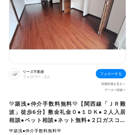
リーズ不動産
フォローする
：
2人
フォロワー
投稿評価を見る
データー詳細
💚
築浅●仲介手数料無料
💚
【関西線「ＪＲ難
波」徒歩6分】敷金礼金０●１ＤＫ●２人入居
相談●ペット相談●ネット無料●２口ガスコン
ロ●バストイレ別●ウォシュレット●独立洗面
💚
築浅●仲介手数料無料
💚