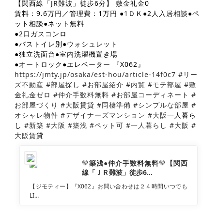
台●室内洗濯機置き場●オートロック●エレベ
【関西線「JR難波」徒歩6分】 敷金礼金0
ーター『X062』
賃料：9.6万円／管理費：1万円 ●1ＤＫ●2人入居相談●ペ
ット相談●ネット無料
●2口ガスコンロ
●バストイレ別●ウォシュレット
●独立洗面台●室内洗濯機置き場
●オートロック●エレベーター 『X062』
https://jmty.jp/osaka/est-hou/article-14f0c7
#リー
ズ不動産
#部屋探し
#お部屋紹介
#内覧
#モテ部屋
#敷
金礼金ゼロ
#仲介手数料無料
#お部屋コーディネート
#
お部屋づくり
#大阪
賃貸
#同棲準備
#シンプルな部屋
#
オシャレ物件
#デザイナーズマンション
#大阪
一人暮ら
し
#新築
#大阪
#築浅
#ペット可
#一人暮らし
#大阪
#
大阪
賃貸
💚
築浅●仲介手数料無料
💚
【関西
線「ＪＲ難波」徒歩6…
【ジモティー】『X062』お問い合わせは２４時間いつでも
LI…