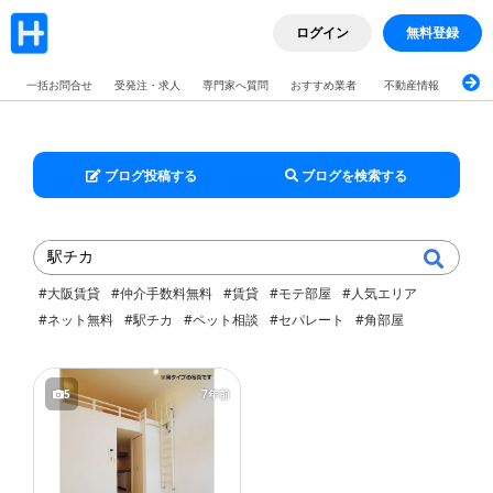
ログイン
無料登録
一括お問合せ
受発注・求人
専門家へ質問
おすすめ業者
不動産情報
ブロ
ブログ投稿する
ブログを検索する
#大阪賃貸
#仲介手数料無料
#賃貸
#モテ部屋
#人気エリア
#ネット無料
#駅チカ
#ペット相談
#セパレート
#角部屋
5
7年前