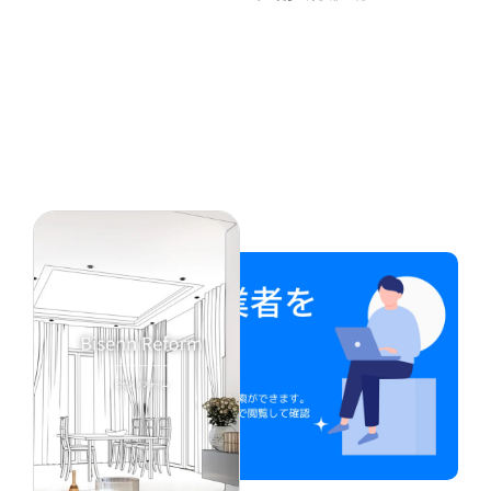
部屋●２人入居相談●ネット無料●２口
ガスコンロ●バストイレ別●ウォシュ
レット●独立洗面台●室内洗濯機置き
場●オートロック●エレベーター
『X052』