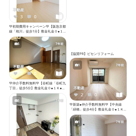
不動産
3
0
💚初期費用キャンペーン💚【阪急京都
線「相川」徒歩1分】敷金礼金０●１
Ｋ●ロフト●角部屋●ネット無料●２口
ガスコンロ●バストイレ別●ウォシュ
5
7年前
レット●独立洗面台●室内洗濯機置き
場●プロパンガス『X116』
【協賛PR】ビセンリフォーム
1
7年前
不動産
3
0
💚仲介手数料無料💚【谷町線「谷町九
不動産
丁目」徒歩5分】敷金礼金０●１Ｋ●バ
ストイレ別●独立洗面台●室内洗濯機
2
0
置き場●オートロック●エレベーター
5
7年前
『X109』
💚新築●仲介手数料無料💚【中央線
「緑橋」徒歩4分】敷金礼金０●１Ｋ●
ネット無料●バストイレ別●ウォシュ
レット●独立洗面台●室内洗濯機置き
1
7年前
場●オートロック●エレベーター
『X068』