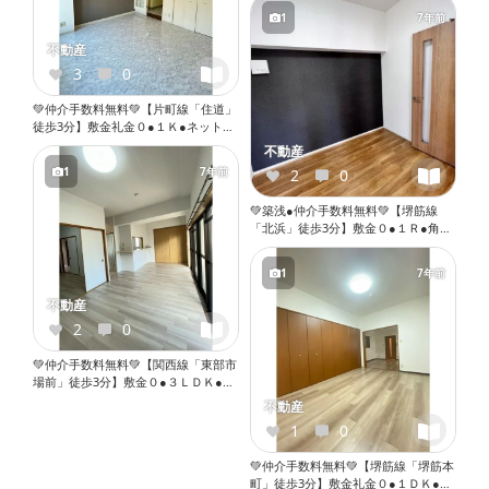
ロ●バストイレ別●ウォシュレット●独
1
7年前
立洗面台●室内洗濯機置き場●オート
ロック●エレベーター『X055』
不動産
3
0
💚仲介手数料無料💚【片町線「住道」
徒歩3分】敷金礼金０●１Ｋ●ネット無
料●２口ガスコンロ●バストイレ別●ウ
不動産
ォシュレット●独立洗面台●室内洗濯
1
7年前
2
0
機置き場●オートロック●エレベータ
ー『X072』
💚築浅●仲介手数料無料💚【堺筋線
「北浜」徒歩3分】敷金０●１Ｒ●角部
屋●ネット無料●２口ガスコンロ●バス
トイレ別●ウォシュレット●独立洗面
1
7年前
台●室内洗濯機置き場●オートロック●
エレベーター『X053』
不動産
2
0
💚仲介手数料無料💚【関西線「東部市
場前」徒歩3分】敷金０●３ＬＤＫ●バ
ストイレ別●独立洗面台●室内洗濯機
不動産
置き場●オートロック●エレベーター
1
0
『X071』
💚仲介手数料無料💚【堺筋線「堺筋本
町」徒歩3分】敷金礼金０●１ＤＫ●角