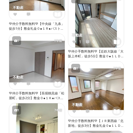
不動産
1
0
💚仲介手数料無料💚【中央線「九条」
徒歩1分】敷金礼金０●１Ｒ●バストイ
レ別●室内洗濯機置き場●エアコン●収
不動産
納●バルコニー『X077』
1
7年前
1
0
💚仲介手数料無料💚【近鉄大阪線「大
阪上本町」徒歩5分】敷金０●１ＬＤ
Ｋ●角部屋●ガスコンロ設置可●バスト
イレ別●独立洗面台●室内洗濯機置き
1
7年前
場●オートロック●エレベーター
『X058』
不動産
3
0
💚仲介手数料無料💚【長堀鶴見線「松
屋町」徒歩2分】敷金０●１Ｋ●バスト
イレ別●ウォシュレット●独立洗面台●
不動産
室内洗濯機置き場●オートロック●エ
1
7年前
0
0
レベーター『X076』
💚仲介手数料無料💚【ＪＲ東西線「北
新地」徒歩3分】敷金礼金０●１ＬＤ
Ｋ●角部屋●ネット無料●２口ガスコン