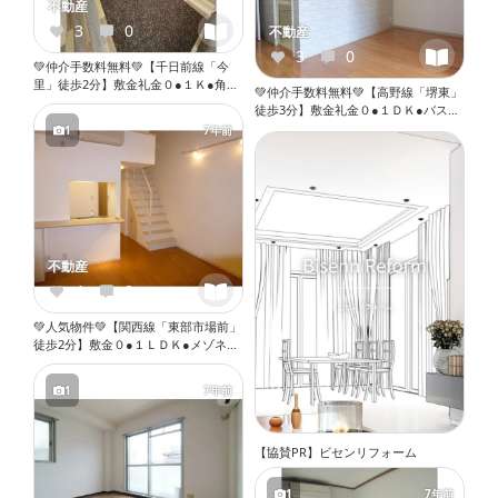
不動産
3
0
不動産
3
0
💚仲介手数料無料💚【千日前線「今
里」徒歩2分】敷金礼金０●１Ｋ●角部
💚仲介手数料無料💚【高野線「堺東」
屋●ペット相談●ネット無料●２口ガス
徒歩3分】敷金礼金０●１ＤＫ●バスト
コンロ●バストイレ別●ウォシュレッ
イレ別●ウォシュレット●独立洗面台●
1
7年前
ト●独立洗面台●室内洗濯機置き場●オ
室内洗濯機置き場●オートロック●エ
ートロック●エレベーター『X099』
レベーター『X066』
不動産
4
0
💚人気物件💚【関西線「東部市場前」
徒歩2分】敷金０●１ＬＤＫ●メゾネッ
ト●ネット無料●システムキッチン●バ
ストイレ別●独立洗面台●室内洗濯機
1
7年前
置き場●オートロック●エレベーター
『X078』
【協賛PR】ビセンリフォーム
1
7年前